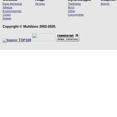
База фильмов
Актеры
Трейлеры
Форум
Афиша
Фото
В кинотеатрах
Обои
Скоро
Саундтреки
Аниме
Copyright © Multikino 2002-2020.