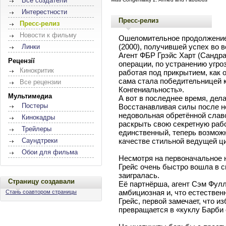
Все создатели
Интерестности
Пресс-релиз
Пресс-релиз
Новости к фильму
Ошеломительное продолжение
(2000), получившей успех во в
Линки
Агент ФБР Грэйс Харт (Сандр
Рецензії
операции, по устранению угр
Кинокритик
работая под прикрытием, как о
сама стала победительницей 
Все рецензии
Конгениальность».
Мультимедиа
А вот в последнее время, дела
Постеры
Восстанавливая силы после не
недовольная обретённой славой
Кинокадры
раскрыть свою секретную рабо
Трейлеры
единственный, теперь возможн
качестве стильной ведущей ц
Саундтреки
Обои для фильма
Несмотря на первоначальное 
Грейс очень быстро вошла в 
заигралась.
Страницу создавали
Её партнёрша, агент Сэм Фулле
амбициозная и, что естествен
Стань соавтором страницы
Грейс, первой замечает, что и
превращается в «куклу Барби 