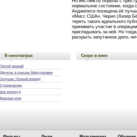
Но инстинкты борьбы с прест
нормальное состояние, когда с
Анджелесе похищена её лучша
«Мисс США», Черил (Хизер Бёр
терять такого идеального публ
принимать участие в операции
приглядывать за ней. Но тогда
раскрыть запутанное дело, нич
В кинотеатрах
Скоро в кино
Третий лишний
Джунгли: в поисках Марсупилами
Золушка: Полный вперед!
Суперкласико
Шаг вперед 4
Красные огни
Фильмы
Люди
Мультимедиа
Общение