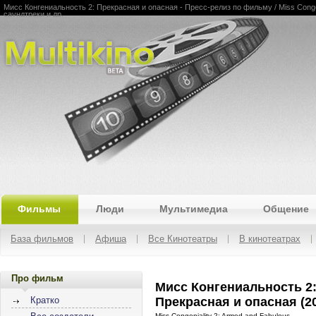
Мисс Конгениальность 2: Прекрасная и опасная - Пресс-релиз по фильму / Miss Congeni
саундтреки и др.
Multikino
Фильмы
Люди
Мультимедиа
Общение
База фильмов
Афиша
Все Кинотеатры
В кинотеатрах
Про фильм
Мисс Конгениальность 2
Прекрасная и опасная (2
Кратко
Miss Congeniality 2: Armed and Fabulous