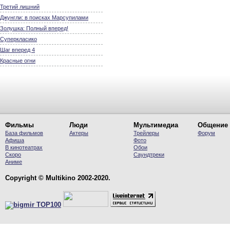
Третий лишний
Джунгли: в поисках Марсупилами
Золушка: Полный вперед!
Суперкласико
Шаг вперед 4
Красные огни
Фильмы
Люди
Мультимедиа
Общение
База фильмов
Актеры
Трейлеры
Форум
Афиша
Фото
В кинотеатрах
Обои
Скоро
Саундтреки
Аниме
Copyright © Multikino 2002-2020.