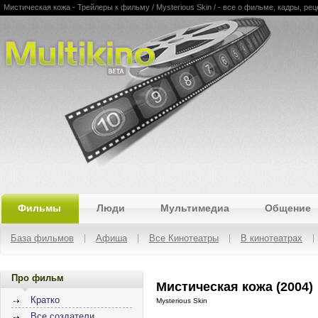
Мистическая кожа - Трейлеры к фильму / Mysterious Skin / - все о фильме, кадры, рец
Multikino
Фильмы
Люди
Мультимедиа
Общение
База фильмов
Афиша
Все Кинотеатры
В кинотеатрах
Про фильм
Мистическая кожа (2004)
Кратко
Mysterious Skin
Все создатели