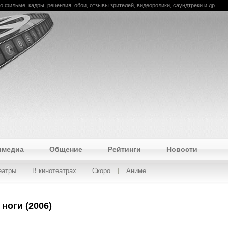
 о фильме, кадры, рецензия, обои, отзывы зрителей, видеоролики, саундтреки и др.
имедиа
Общение
Рейтинги
Новости
еатры
В кинотеатрах
Скоро
Аниме
ноги (2006)