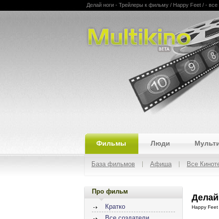
Делай ноги - Трейлеры к фильму / Happy Feet / - все
Multikino
Фильмы
Люди
Мульт
База фильмов
Афиша
Все Кинот
Про фильм
Делай 
Кратко
Happy Feet
Все создатели