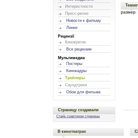
Teaser
Интерестности
размер:
Пресс-релиз
Новости к фильму
Линки
Рецензії
Кинокритик
Все рецензии
Мультимедиа
Постеры
Кинокадры
Трейлеры
Саундтреки
Обои для фильма
Страницу создавали
Стань соавтором страницы
В кинотеатрах
С