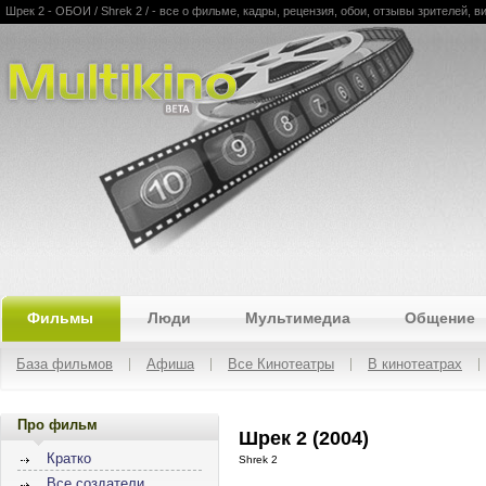
Шрек 2 - ОБОИ / Shrek 2 / - все о фильме, кадры, рецензия, обои, отзывы зрителей, в
Multikino
Фильмы
Люди
Мультимедиа
Общение
База фильмов
Афиша
Все Кинотеатры
В кинотеатрах
Про фильм
Шрек 2 (2004)
Кратко
Shrek 2
Все создатели