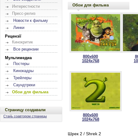
Обои для фильма
Интерестности
Пресс-релиз
Новости к фильму
Линки
Рецензії
Кинокритик
Все рецензии
800x600
8
Мультимедиа
1024x768
1
Постеры
Кинокадры
Трейлеры
Саундтреки
Обои для фильма
Страницу создавали
800x600
Стань соавтором страницы
1024x768
Шрек 2 / Shrek 2