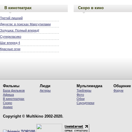
В кинотеатрах
Скоро в кино
Третий лишний
Джунгли: в поисках Марсупилами
Золушка: Полный вперед!
Суперкласико
Шаг вперед 4
Красные огни
Фильмы
Люди
Мультимедиа
Общение
База фильмов
Актеры
Трейлеры
Форум
Афиша
Фото
В кинотеатрах
Обои
Скоро
Саундтреки
Аниме
Copyright © Multikino 2002-2020.