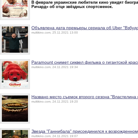
В феврале украинские любители кино увидят биог
Ричард» об отце звёздных спортсменок.
Объявлена дата премьеры сериала об Uber "Взбуд
multikino.com, 25.11.2021 13:00
Paramount снимет сиквел фильма о гигантской крас
multikino.com, 24.11.2021 19:34
Названо место съемок второго сезона "Властелина 
multikino.com, 24.11.2021 19:20
Звезда "Ганнибала" присоединился к возрожденному
multikino.com, 24.11.2021 19:07