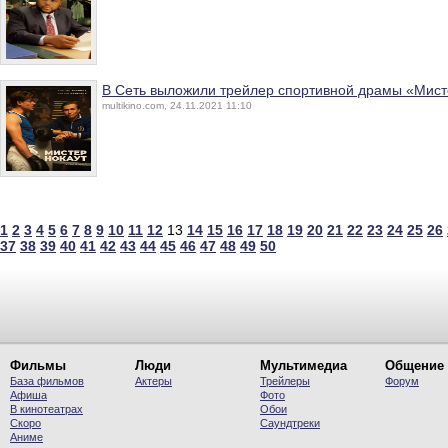
В Сеть выложили трейлер спортивной драмы «Мист
multikino.com, 24.11.2021 11:10
1
2
3
4
5
6
7
8
9
10
11
12
13
14
15
16
17
18
19
20
21
22
23
24
25
26
37
38
39
40
41
42
43
44
45
46
47
48
49
50
Фильмы
Люди
Мультимедиа
Общение
База фильмов
Актеры
Трейлеры
Форум
Афиша
Фото
В кинотеатрах
Обои
Скоро
Саундтреки
Аниме