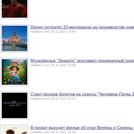
Disney потратит 33 миллиарда на производство нов
multikino.com, 29.11.2021 18:58
Мультфильм "Энканто" возглавил праздничный прок
multikino.com, 29.11.2021 13:48
Старт продаж билетов на сеансы "Человека-Паука 
multikino.com, 29.11.2021 13:42
В прокат выходит фильм об отце Венеры и Серены
multikino.com, 26.11.2021 12:35