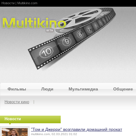
Новости | Multikino.com
Multikino
Фильмы
Люди
Мультимедиа
Общение
Новости кино
Новости
"Том и Джерри" возглавили домашний прокат
multikino.com, 02.03.2021 01:02