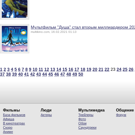
Мультфильм "Душа" стал вторым миллиардером 20
multikino.com, 16.02.2021 01:13
1
2
3
4
5
6
7
8
9
10
11
12
13
14
15
16
17
18
19
20
21
22
23
24
25
26
37
38
39
40
41
42
43
44
45
46
47
48
49
50
Фильмы
Люди
Мультимедиа
Общение
База фильмов
Актеры
Трейлеры
Форум
Афиша
Фото
В кинотеатрах
Обои
Скоро
Саундтреки
Аниме