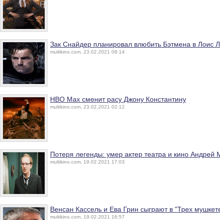
Зак Снайдер планировал влюбить Бэтмена в Лоис 
multikino.com, 23.02.2021 08:14
HBO Max сменит расу Джону Константину
multikino.com, 23.02.2021 02:12
Потеря легенды: умер актер театра и кино Андрей 
multikino.com, 19.02.2021 17:03
Венсан Кассель и Ева Грин сыграют в "Трех мушкет
multikino.com, 19.02.2021 16:57