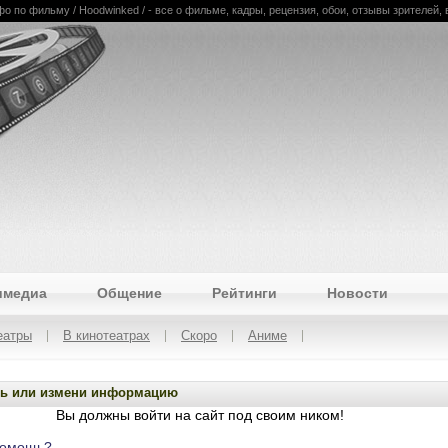
 по фильму / Hoodwinked / - все о фильме, кадры, рецензия, обои, отзывы зрителей, 
имедиа
Общение
Рейтинги
Новости
еатры
В кинотеатрах
Скоро
Аниме
ь или измени информацию
Вы должны войти на сайт под своим ником!
помощь?