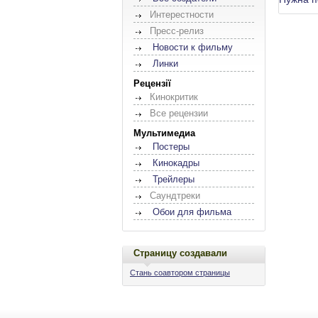
Интерестности
Пресс-релиз
Новости к фильму
Линки
Рецензії
Кинокритик
Все рецензии
Мультимедиа
Постеры
Кинокадры
Трейлеры
Саундтреки
Обои для фильма
Страницу создавали
Стань соавтором страницы