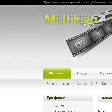
Правдивая история красной шапки - Добавления Инфо
Multikino
Фильмы
Люди
Мульт
База фильмов
Афиша
Все Кинот
Про фильм
Добав
Кратко
Все создатели
Нужна 