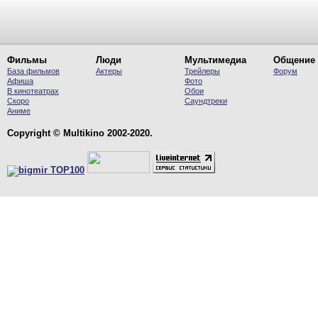
Фильмы
Люди
Мультимедиа
Общение
База фильмов
Актеры
Трейлеры
Форум
Афиша
Фото
В кинотеатрах
Обои
Скоро
Саундтреки
Аниме
Copyright © Multikino 2002-2020.