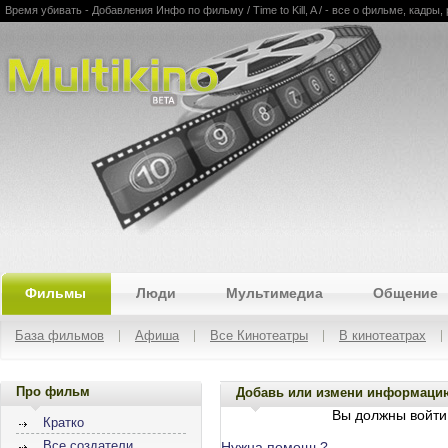
Время убивать - Добавления Инфо по фильму / Time to Kill, A / - все о фильме, кадры,
Multikino
Фильмы
Люди
Мультимедиа
Общение
База фильмов
Афиша
Все Кинотеатры
В кинотеатрах
Про фильм
Добавь или измени информаци
Вы должны войти 
Кратко
Все создатели
Нужна помощь?