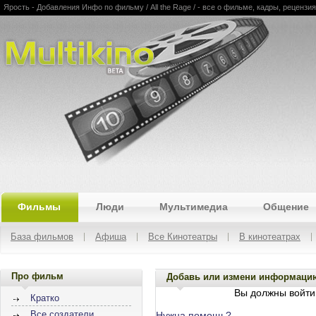
Ярость - Добавления Инфо по фильму / All the Rage / - все о фильме, кадры, рецензия
Multikino
Фильмы
Люди
Мультимедиа
Общение
База фильмов
Афиша
Все Кинотеатры
В кинотеатрах
Про фильм
Добавь или измени информаци
Вы должны войти 
Кратко
Все создатели
Нужна помощь?