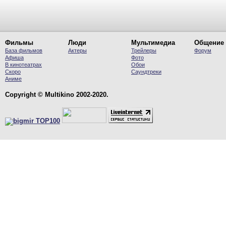
Фильмы
Люди
Мультимедиа
Общение
База фильмов
Актеры
Трейлеры
Форум
Афиша
Фото
В кинотеатрах
Обои
Скоро
Саундтреки
Аниме
Copyright © Multikino 2002-2020.