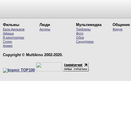
Фильмы
Люди
Мультимедиа
Общение
База фильмов
Актеры
Трейлеры
Форум
Афиша
Фото
В кинотеатрах
Обои
Скоро
Саундтреки
Аниме
Copyright © Multikino 2002-2020.