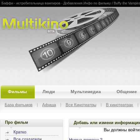
Баффи - истребительница вампиров - Добавления Инфо по фильму / Buffy the Vampire S
Multikino
Фильмы
Люди
Мультимедиа
Общение
База фильмов
Афиша
Все Кинотеатры
В кинотеатрах
Про фильм
Добавь или измени информаци
Вы должны войти 
Кратко
Все создатели
Нужна помощь?