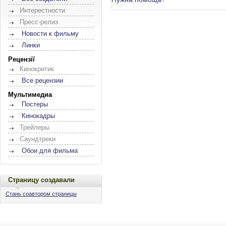
Интерестности
Пресс-релиз
Новости к фильму
Линки
Рецензії
Кинокритик
Все рецензии
Мультимедиа
Постеры
Кинокадры
Трейлеры
Саундтреки
Обои для фильма
Страницу создавали
Стань соавтором страницы