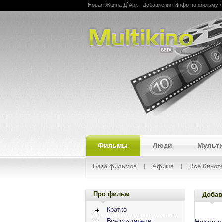
Новая Жанна Д`Арк - Добавления Инфо по фильму / Jo
Multikino
Фильмы
Люди
Мульт
База фильмов
Афиша
Все Кинот
Про фильм
Добав
Кратко
Все создатели
Нужна 