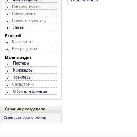
Интерестности
Пресс-релиз
Новости к фильму
Линки
Рецензії
Кинокритик
Все рецензии
Мультимедиа
Постеры
Кинокадры
Трейлеры
Саундтреки
Обои для фильма
Страницу создавали
Стань соавтором страницы