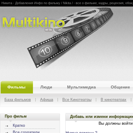
Никита - Добавления Инфо по фильму / Nikita / - все о фильме, кадры, рецензия, обои
Multikino
Фильмы
Люди
Мультимедиа
Общение
База фильмов
Афиша
Все Кинотеатры
В кинотеатрах
Про фильм
Добавь или измени информаци
Вы должны войти 
Кратко
Все создатели
Нужна помощь?