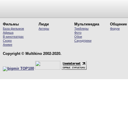
Фильмы
Люди
Мультимедиа
Общение
База фильмов
Актеры
Трейлеры
Форум
Афиша
Фото
В кинотеатрах
Обои
Скоро
Саундтреки
Аниме
Copyright © Multikino 2002-2020.