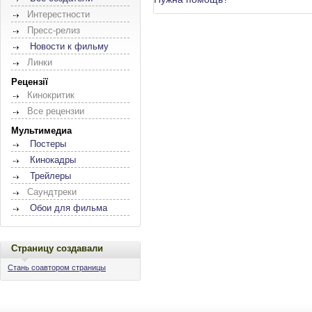
Интерестности
Пресс-релиз
Новости к фильму
Линки
Рецензії
Кинокритик
Все рецензии
Мультимедиа
Постеры
Кинокадры
Трейлеры
Саундтреки
Обои для фильма
Страницу создавали
Стань соавтором страницы