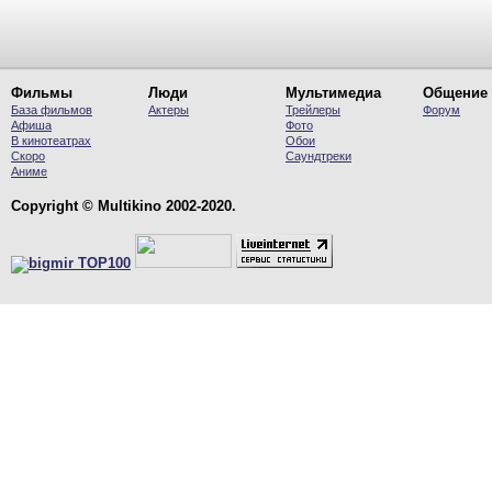
Фильмы
Люди
Мультимедиа
Общение
База фильмов
Актеры
Трейлеры
Форум
Афиша
Фото
В кинотеатрах
Обои
Скоро
Саундтреки
Аниме
Copyright © Multikino 2002-2020.