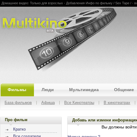
Домашнее видео: Только для взрослых - Добавления Инфо по фильму / Sex Tape / - вс
Multikino
Фильмы
Люди
Мультимедиа
Общение
База фильмов
Афиша
Все Кинотеатры
В кинотеатрах
Про фильм
Добавь или измени информаци
Вы должны войти 
Кратко
Все создатели
Нужна помощь?