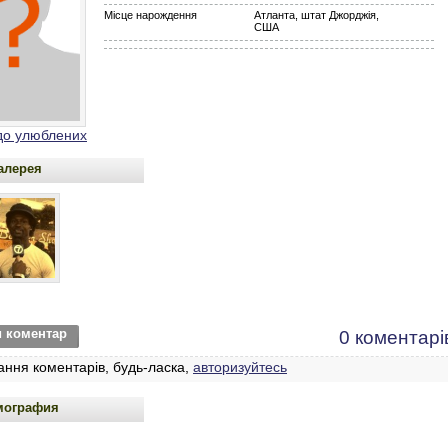
Місце нарождення
Атланта, штат Джорджія,
США
до улюблених
алерея
и коментар
0 коментарі
ання коментарів, будь-ласка,
авторизуйтесь
мография