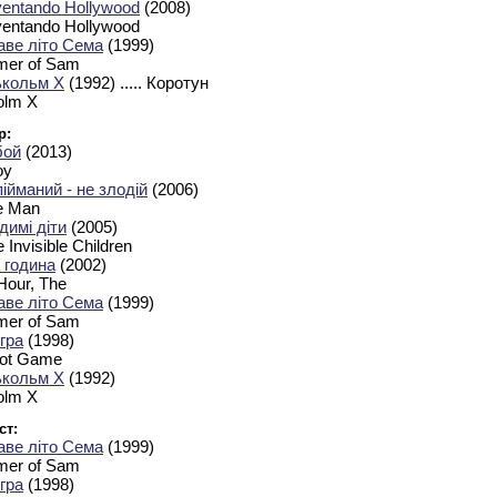
ventando Hollywood
(2008)
ventando Hollywood
аве літо Сема
(1999)
er of Sam
кольм X
(1992)
..... Коротун
olm X
р:
бой
(2013)
oy
ійманий - не злодій
(2006)
e Man
димі діти
(2005)
e Invisible Children
 година
(2002)
Hour, The
аве літо Сема
(1999)
er of Sam
гра
(1998)
ot Game
кольм X
(1992)
olm X
ст:
аве літо Сема
(1999)
er of Sam
гра
(1998)