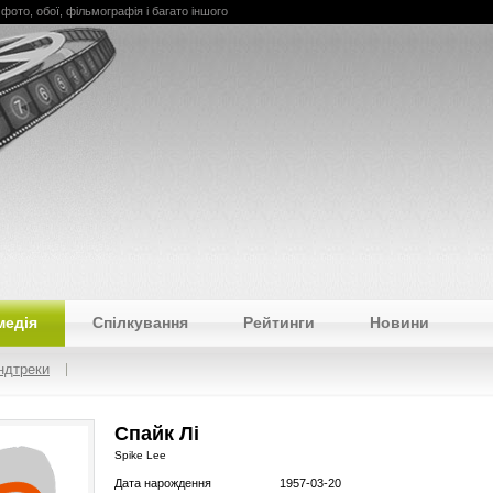
я, фото, обої, фільмографія і багато іншого
медія
Спілкування
Рейтинги
Новини
ндтреки
Спайк Лі
Spike Lee
Дата нарождення
1957-03-20