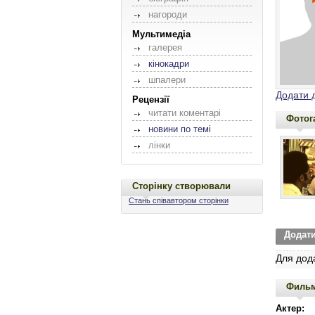
нагороди
Мультимедіа
галерея
кінокадри
шпалери
Додати 
Рецензії
читати коментарі
Фотог
новини по темі
лінки
Сторінку створювали
Стань співавтором сторінки
Додат
Для дод
Филь
Актер: