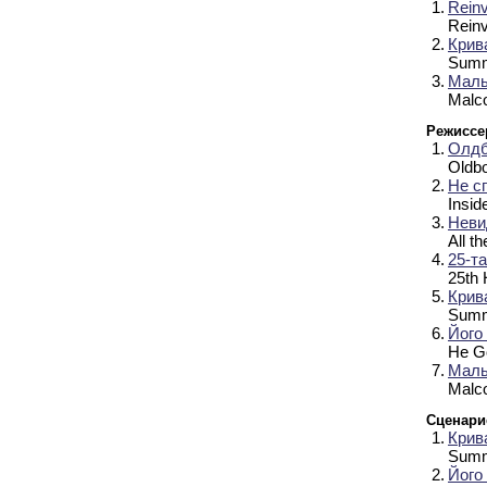
1.
Rein
Rein
2.
Крив
Summ
3.
Маль
Malc
Режиссе
1.
Олд
Oldb
2.
Не сп
Insid
3.
Неви
All th
4.
25-та
25th 
5.
Крив
Summ
6.
Його 
He G
7.
Маль
Malc
Сценари
1.
Крив
Summ
2.
Його 