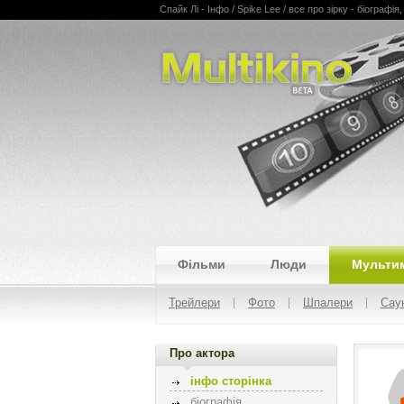
Спайк Лі - Інфо / Spike Lee / все про зірку - біографі
Multikino
Фільми
Люди
Мульти
Трейлери
Фото
Шпалери
Сау
Про актора
інфо сторінка
біографія