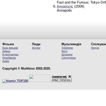
Fast and the Furious: Tokyo Drif
6.
Аннаполіс
(2006)
Annapolis
Фільми
Люди
Мультимедія
Спілкува
База фільмів
Актори
Трейлери
Форум
Афіша
Фото
В кінотеатрах
Шпалери
Незабаром
Саундтреки
Аніме
Copyright © Multikino 2002-2020.