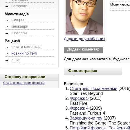
Місце нарож
нагороди
Мультимедіа
галерея
кінокадри
шпалери
Додати до улюблених
Рецензії
читати коментарі
Додати коментар
новини по темі
Для додання коментарів, будь-лас
лінки
Фильмография
Сторінку створювали
Стань співавтором сторінки
Режиссер:
1.
Стартрек: Поза межами
(2016
Star Trek Beyond
2.
Форсаж 5
(2011)
Fast Five
3.
Форсаж 4
(2009)
Fast and Furious 4
4.
Завершуючи гру
(2007)
Finishing the Game: The Searc
5.
Потрійний форсаж: Токійськи