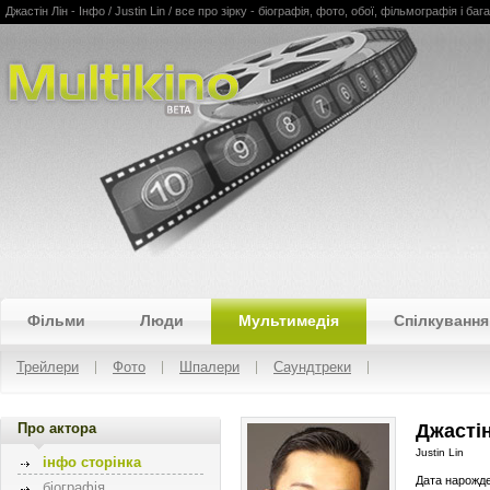
Джастін Лін - Інфо / Justin Lin / все про зірку - біографія, фото, обої, фільмографія і баг
Multikino
Фільми
Люди
Мультимедія
Спілкування
Трейлери
Фото
Шпалери
Саундтреки
Про актора
Джастін
Justin Lin
інфо сторінка
Дата нарожд
біографія