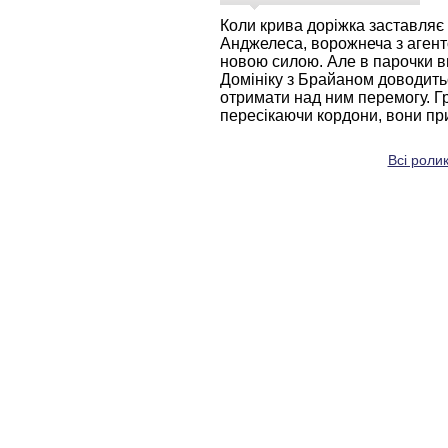
Коли крива доріжка заставляє
Анджелеса, ворожнеча з аген
новою силою. Але в парочки в
Домініку з Брайаном доводитьс
отримати над ним перемогу. Гр
пересікаючи кордони, вони при
Всі роли