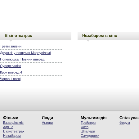
В кінотеатрах
Незабаром в кіно
Третій зайвий
Джунглі: у пошуках Марсупіламі
Попелюшка: Повний вперед!
Суперкласіко
Крок вперед 4
Червоні вогні
Фільми
Люди
Мультимедія
Спілкува
База фільмів
Актори
Трейлери
Форум
Афіша
Фото
В кінотеатрах
Шпалери
Незабаром
Саундтреки