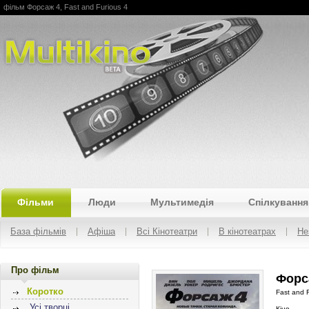
фільм Форсаж 4, Fast and Furious 4
Multikino
Фільми
Люди
Мультимедія
Спілкування
База фільмів
Афіша
Всі Кінотеатри
В кінотеатрах
Не
Про фільм
Форса
Коротко
Fast and 
Усі творці
Кіно