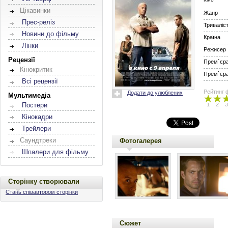
Цікавинки
Жанр
Прес-реліз
Триваліс
Новини до фільму
Країна
Лінки
Режисер
Рецензії
Прем`єра 
Кінокритик
Прем`єра 
Всі рецензії
Рейтинг 
Додати до улюблених
Мультимедіа
1
2
3
Постери
Кінокадри
Трейлери
Саундтреки
Фотогалерея
Шпалери для фільму
Сторінку створювали
Стань співавтором сторінки
Сюжет