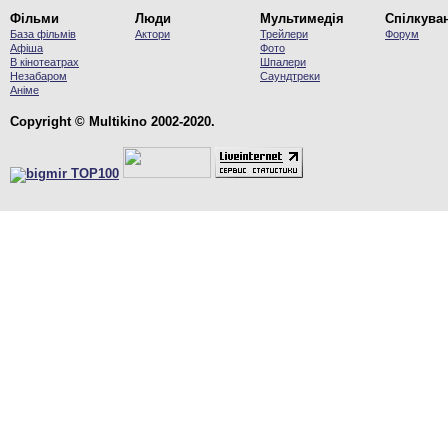
Фільми
Люди
Мультимедія
Спілкува
База фільмів
Актори
Трейлери
Форум
Афіша
Фото
В кінотеатрах
Шпалери
Незабаром
Саундтреки
Аніме
Copyright © Multikino 2002-2020.