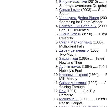
1.
Воруши ластами
(2010)
..... 
Sammy's avonturen: De gehe
2.
Спритні руки
(2003)
..... Єва
Shade
3.
У пошуках Дебри Вінгер
(200
Searching for Debra Winger
4.
Божевільний Сессіл Б.
(2000
Cecil B. DeMented
5.
Знаменитість
(1998)
..... Нік
Celebrity
6.
Скеля Малхолланд
(1996)
..
Mulholland Falls
7.
Двоє - це занадто
(1995)
....
Two Much
8.
Зараз і тоді
(1995)
..... Тенні
Now and Then
9.
Дурнів немає
(1994)
..... Тоб
Nobody's Fool
10.
Кишенькові гроші
(1994)
..... 
Milk Money
11.
Світло у темряві
(1992)
..... 
Shining Through
12.
Рай
(1991)
..... Лілі Рід
Paradise
13.
Мешканець
(1990)
..... Петт
Pacific Heights