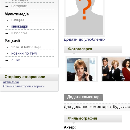
нагороди
Мультимедіа
галерея
кінокадри
шпалери
Додати до улюблених
Рецензії
читати коментарі
Фотогалерея
новини по темі
лінки
Сторінку створювали
alpha-team
Стань співавтором сторінки
Додати коментар
Для додання коментарів, будь-лас
Фильмография
Актер: