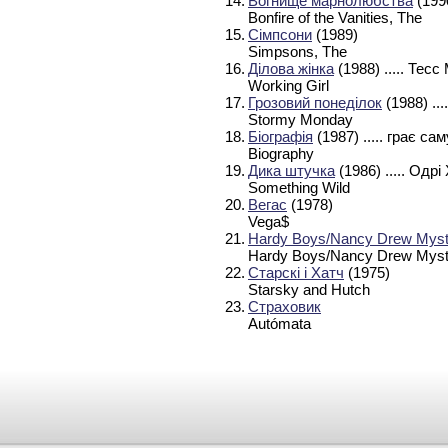
14.
Вогнище марнолюбства
(199
Bonfire of the Vanities, The
15.
Сімпсони
(1989)
Simpsons, The
16.
Ділова жінка
(1988)
..... Тесс
Working Girl
17.
Грозовий понеділок
(1988)
...
Stormy Monday
18.
Біографія
(1987)
..... грає са
Biography
19.
Дика штучка
(1986)
..... Одр
Something Wild
20.
Вегас
(1978)
Vega$
21.
Hardy Boys/Nancy Drew Myst
Hardy Boys/Nancy Drew Myste
22.
Старскі і Хатч
(1975)
Starsky and Hutch
23.
Страховик
Autómata