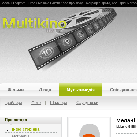
Мелані Гріффіт - Інфо / Melanie Griffith / все про зірку - біографія, фото, обої, фільмогра
Multikino
Фільми
Люди
Мультимедія
Спілкування
Трейлери
Фото
Шпалери
Саундтреки
Про актора
Мелані
Melanie Griffit
інфо сторінка
біографія