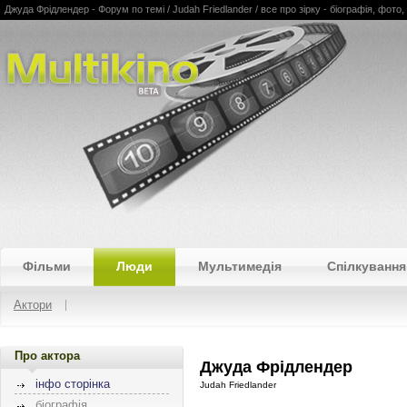
Джуда Фрідлендер - Форум по темі / Judah Friedlander / все про зірку - біографія, фото,
Multikino
Фільми
Люди
Мультимедія
Спілкування
Актори
Про актора
Джуда Фрідлендер
інфо сторінка
Judah Friedlander
біографія