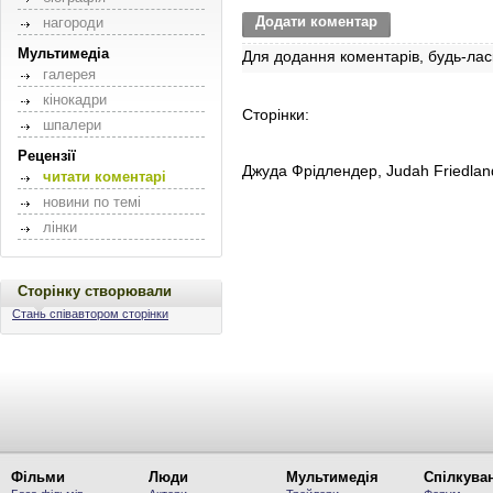
Додати коментар
нагороди
Мультимедіа
Для додання коментарів, будь-лас
галерея
кінокадри
Сторінки:
шпалери
Рецензії
Джуда Фрідлендер, Judah Friedlan
читати коментарі
новини по темі
лінки
Сторінку створювали
Стань співавтором сторінки
Фільми
Люди
Мультимедія
Спілкува