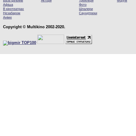
База фільмів
Актори
Трейлери
Форум
Афіша
Фото
В кінотеатрах
Шпалери
Незабаром
Саундтреки
Аніме
Copyright © Multikino 2002-2020.