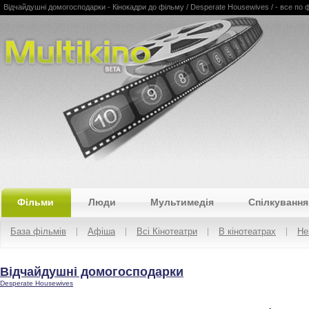
Відчайдушні домогосподарки - Кінокадри до фільму / Desperate Housewives / - все по філ
Multikino
Фільми
Люди
Мультимедія
Спілкування
База фільмів
Афіша
Всі Кінотеатри
В кінотеатрах
Не
Відчайдушні домогосподарки
Desperate Housewives