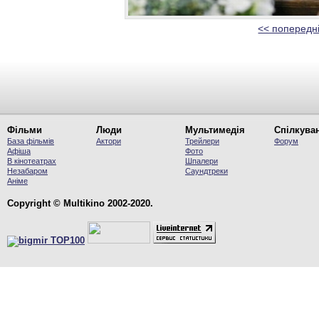
<< попередн
Фільми
Люди
Мультимедія
Спілкува
База фільмів
Актори
Трейлери
Форум
Афіша
Фото
В кінотеатрах
Шпалери
Незабаром
Саундтреки
Аніме
Copyright © Multikino 2002-2020.