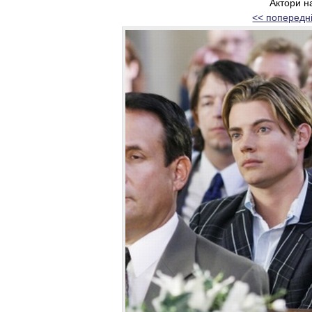
Актори н
<< попередн