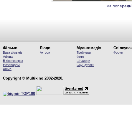
<< попередн
Фільми
Люди
Мультимедія
Спілкува
База фільмів
Актори
Трейлери
Форум
Афіша
Фото
В кінотеатрах
Шпалери
Незабаром
Саундтреки
Аніме
Copyright © Multikino 2002-2020.