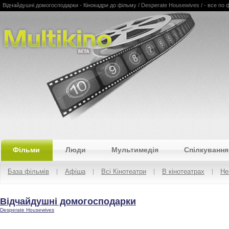
Відчайдушні домогосподарки - Кінокадри до фільму / Desperate Housewives / - все по філ
Multikino
Фільми
Люди
Мультимедія
Спілкування
База фільмів
Афіша
Всі Кінотеатри
В кінотеатрах
Не
Відчайдушні домогосподарки
Desperate Housewives