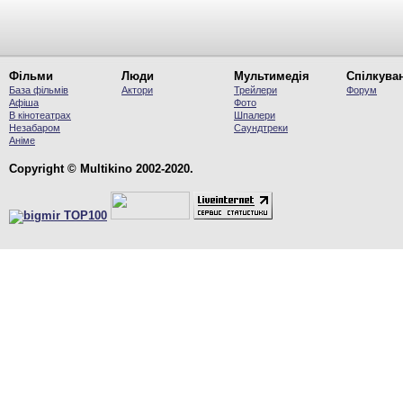
Фільми
Люди
Мультимедія
Спілкува
База фільмів
Актори
Трейлери
Форум
Афіша
Фото
В кінотеатрах
Шпалери
Незабаром
Саундтреки
Аніме
Copyright © Multikino 2002-2020.