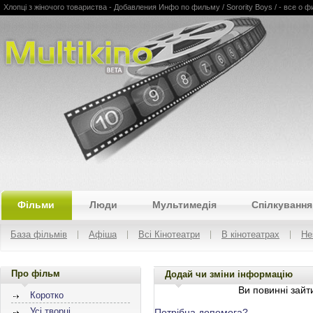
Хлопці з жіночого товариства - Добавления Инфо по фильму / Sorority Boys / - все о 
Multikino
Фільми
Люди
Мультимедія
Спілкування
База фільмів
Афіша
Всі Кінотеатри
В кінотеатрах
Не
Про фільм
Додай чи зміни інформацію
Ви повинні зайти
Коротко
Усі творці
Потрібна допомога?