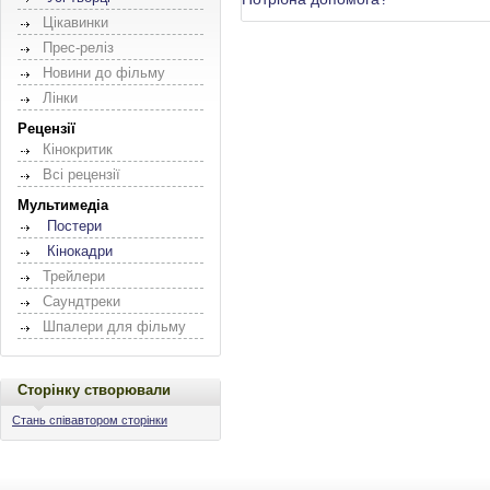
Цікавинки
Прес-реліз
Новини до фільму
Лінки
Рецензії
Кінокритик
Всі рецензії
Мультимедіа
Постери
Кінокадри
Трейлери
Саундтреки
Шпалери для фільму
Сторінку створювали
Стань співавтором сторінки