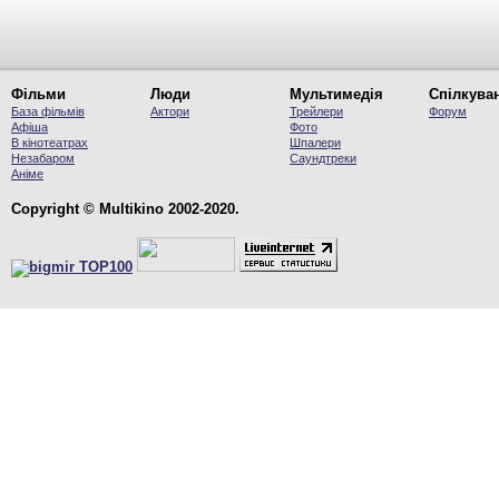
Фільми
Люди
Мультимедія
Спілкува
База фільмів
Актори
Трейлери
Форум
Афіша
Фото
В кінотеатрах
Шпалери
Незабаром
Саундтреки
Аніме
Copyright © Multikino 2002-2020.