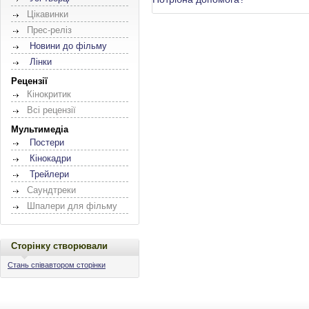
Цікавинки
Прес-реліз
Новини до фільму
Лінки
Рецензії
Кінокритик
Всі рецензії
Мультимедіа
Постери
Кінокадри
Трейлери
Саундтреки
Шпалери для фільму
Сторінку створювали
Стань співавтором сторінки