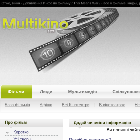
Отже, війна - Добавления Инфо по фильму / This Means War / - все о фильме, кадры, 
Multikino
Фільми
Люди
Мультимедія
Спілкування
База фільмів
Афіша
Всі Кінотеатри
В кінотеатрах
Не
Про фільм
Додай чи зміни інформацію
Ви повинні зайти
Коротко
Усі творці
Потрібна допомога?