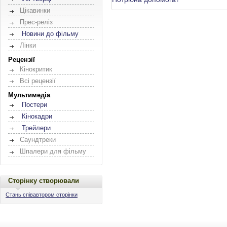
Цікавинки
Прес-реліз
Новини до фільму
Лінки
Рецензії
Кінокритик
Всі рецензії
Мультимедіа
Постери
Кінокадри
Трейлери
Саундтреки
Шпалери для фільму
Сторінку створювали
Стань співавтором сторінки