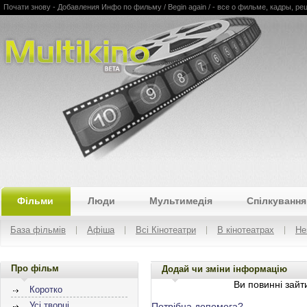
Почати знову - Добавления Инфо по фильму / Begin again / - все о фильме, кадры, ре
Multikino
Фільми
Люди
Мультимедія
Спілкування
База фільмів
Афіша
Всі Кінотеатри
В кінотеатрах
Не
Про фільм
Додай чи зміни інформацію
Ви повинні зайти
Коротко
Усі творці
Потрібна допомога?