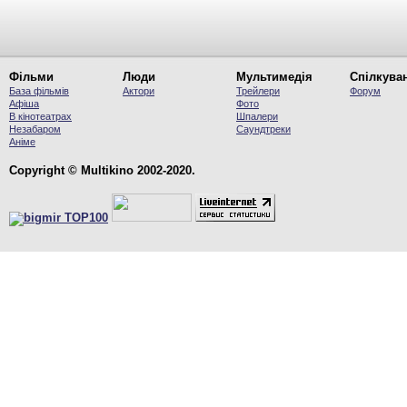
Фільми
Люди
Мультимедія
Спілкува
База фільмів
Актори
Трейлери
Форум
Афіша
Фото
В кінотеатрах
Шпалери
Незабаром
Саундтреки
Аніме
Copyright © Multikino 2002-2020.