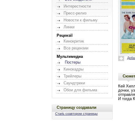
Интерестности
Пресс-релиз
Новости к фильму
Линки
Рецензії
Кинокритик
Все рецензии
Мультимедиа
Доба
Постеры
Кинокадры
Сюже
Трейлеры
Саундтреки
Кей Хилл
Обои для фильма
дочки, у
отправля
И тогда 
Страницу создавали
Стань соавтором страницы