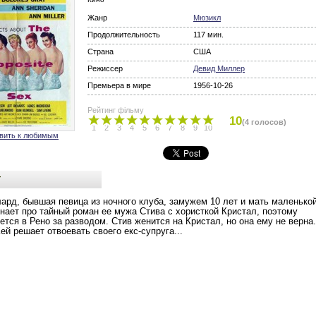
Жанр
Мюзикл
Продолжительность
117 мин.
Страна
США
Режиссер
Девид Миллер
Премьера в мире
1956-10-26
Рейтинг фільму
10
(4 голосов)
1
2
3
4
5
6
7
8
9
10
вить к любимым
т
ард, бывшая певица из ночного клуба, замужем 10 лет и мать маленько
знает про тайный роман ее мужа Стива с хористкой Кристал, поэтому
ется в Рено за разводом. Стив женится на Кристал, но она ему не верна.
Кей решает отвоевать своего екс-супруга...