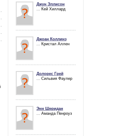
Джун Эллисон
... Кей Хиллард
Джоан Коллинз
... Кристал Аллен
Долорес Грей
... Сильвия Фаулер
й
Энн Шеридан
... Аманда Пенроуз