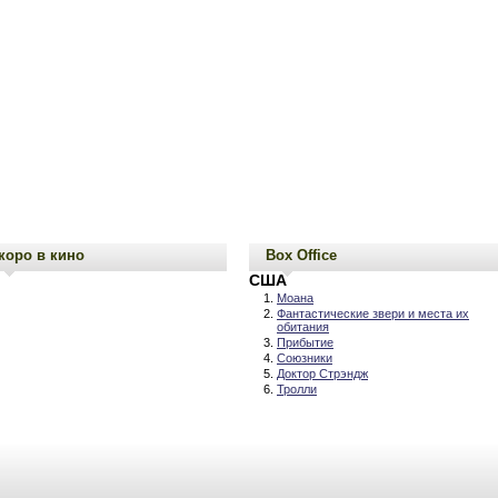
коро в кино
Box Office
США
Моана
Фантастические звери и места их
обитания
Прибытие
Союзники
Доктор Стрэндж
Тролли