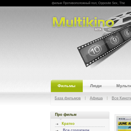
фильм Противоположный пол, Opposite Sex, The
Multikino
Фильмы
Люди
Мульт
База фильмов
Афиша
Все Кинот
Про фильм
Кратко
Все создатели