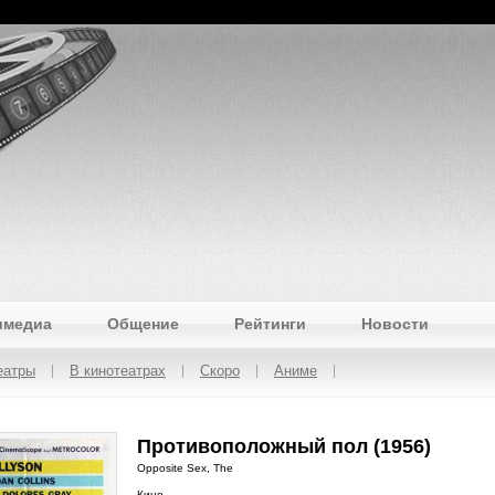
имедиа
Общение
Рейтинги
Новости
еатры
В кинотеатрах
Скоро
Аниме
Противоположный пол (1956)
Opposite Sex, The
Кино