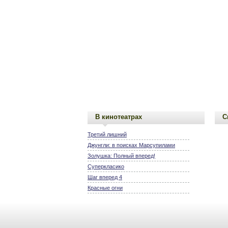
В кинотеатрах
С
Третий лишний
Джунгли: в поисках Марсупилами
Золушка: Полный вперед!
Суперкласико
Шаг вперед 4
Красные огни