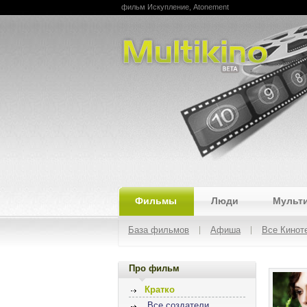
фильм Искупление, Atonement
Multikino
Фильмы
Люди
Мульт
База фильмов
Афиша
Все Кинот
Про фильм
Кратко
Все создатели