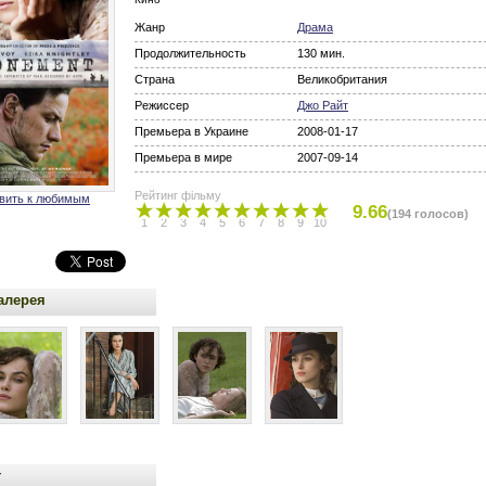
Жанр
Драма
Продолжительность
130 мин.
Страна
Великобритания
Режиссер
Джо Райт
Премьера в Украине
2008-01-17
Премьера в мире
2007-09-14
Рейтинг фільму
вить к любимым
9.66
(194 голосов)
1
2
3
4
5
6
7
8
9
10
алерея
т