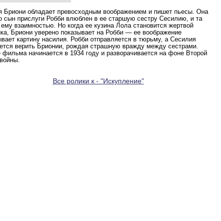
я Бриони обладает превосходным воображением и пишет пьесы. Она
то сын прислуги Робби влюблен в ее старшую сестру Сесилию, и та
 ему взаимностью. Но когда ее кузина Лола становится жертвой
ка, Бриони уверено показывает на Робби — ее воображение
вает картину насилия. Робби отправляется в тюрьму, а Сесилия
ется верить Брионии, рождая страшную вражду между сестрами.
 фильма начинается в 1934 году и разворачивается на фоне Второй
войны.
Все ролики к - "Искупление"