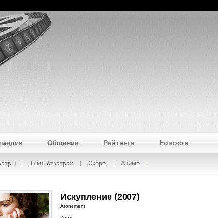
имедиа
Общение
Рейтинги
Новости
еатры
В кинотеатрах
Скоро
Аниме
Искупление (2007)
Atonement
Кино