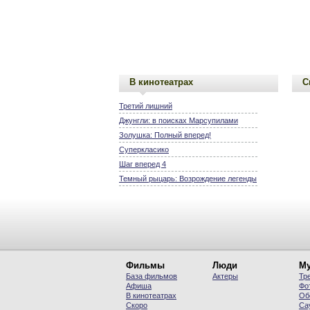
В кинотеатрах
С
Третий лишний
Джунгли: в поисках Марсупилами
Золушка: Полный вперед!
Суперкласико
Шаг вперед 4
Темный рыцарь: Возрождение легенды
Фильмы
Люди
Му
База фильмов
Актеры
Тр
Афиша
Фо
В кинотеатрах
Об
Скоро
Са