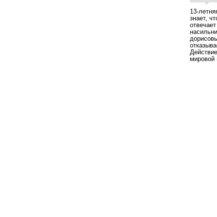
13-летня
знает, ч
отвечает
насильни
дорисовы
отказыва
Действие
мировой 