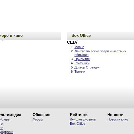
коро в кино
Box Office
США
Моана
Фантастические звери и места их
обитания
Прибытие
Союзники
Доктор Стрэндж
Тролли
льтимедиа
Общение
Рейтинги
Новости
ейлеры
Форум
Лучшие фильмы
Новости кино
то
Вох Office
ои
ундтреки