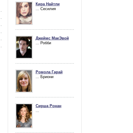
Кира Найтли
... Сесилия
Джеймс МакЭвой
... Робби
Ромола Гарай
... Бриони
Сирша Ронан
...