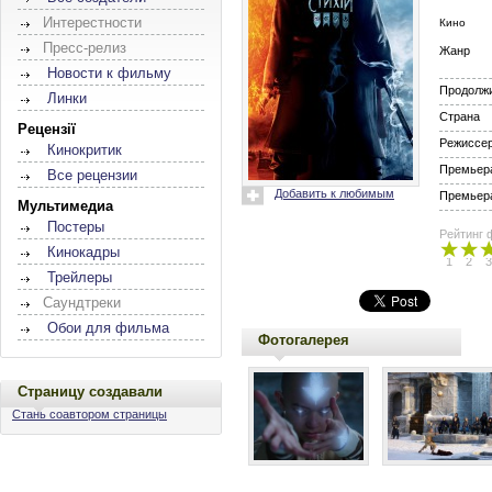
Интерестности
Кино
Пресс-релиз
Жанр
Новости к фильму
Продолж
Линки
Страна
Рецензії
Режиссе
Кинокритик
Премьера
Все рецензии
Добавить к любимым
Премьера
Мультимедиа
Постеры
Рейтинг 
Кинокадры
1
2
3
Трейлеры
Саундтреки
Обои для фильма
Фотогалерея
Страницу создавали
Стань соавтором страницы