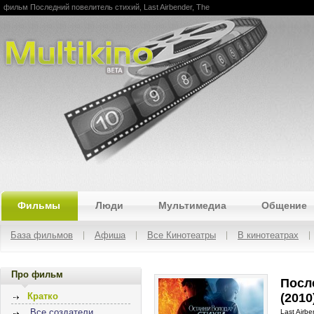
фильм Последний повелитель стихий, Last Airbender, The
Multikino
Фильмы
Люди
Мультимедиа
Общение
База фильмов
Афиша
Все Кинотеатры
В кинотеатрах
Про фильм
Посл
(2010
Кратко
Все создатели
Last Airbe