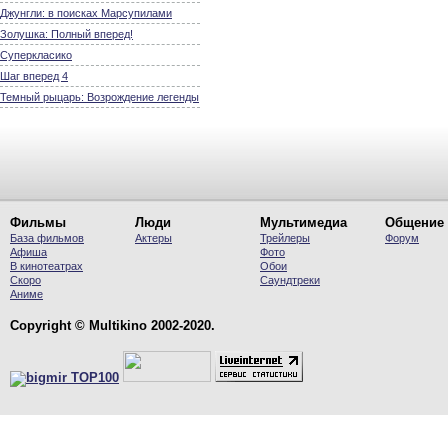
Джунгли: в поисках Марсупилами
Золушка: Полный вперед!
Суперкласико
Шаг вперед 4
Темный рыцарь: Возрождение легенды
Фильмы
Люди
Мультимедиа
Общение
База фильмов
Актеры
Трейлеры
Форум
Афиша
Фото
В кинотеатрах
Обои
Скоро
Саундтреки
Аниме
Copyright © Multikino 2002-2020.