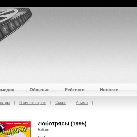
имедиа
Общение
Рейтинги
Новости
еатры
В кинотеатрах
Скоро
Аниме
Лоботрясы (1995)
Mallrats
Кино