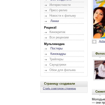
Интерестности
Пресс-релиз
Новости к фильму
Линки
Рецензії
Кинокритик
Все рецензии
Доба
Мультимедиа
Постеры
Фотог
Кинокадры
Трейлеры
Саундтреки
Обои для фильма
Страницу создавали
Стань соавтором страницы
Сюже
Молодые 
— они пр