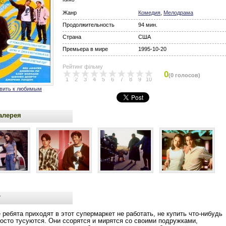
Жанр
Комедия
,
Мелодрама
Продолжительность
94 мин.
Страна
США
Премьера в мире
1995-10-20
Рейтинг фільму
0
(0 голосов)
1
2
3
4
5
6
7
8
9
10
вить к любимым
алерея
т
ребята приходят в этот супермаркет не работать, не купить что-нибудь
осто тусуются. Они ссорятся и мирятся со своими подружками,