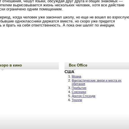
 отношения, чешут языки, обсуждая друг друга и общих знакомых —
ителем вырисовывается жизнь нескольких человек, хотя все действие
ски ограничено одним помещением.
период, когда человек уже закончил школу, но еще не вошел во взрослу
бывшие одноклассники держатся вместе, но скоро уже придется
ь и брать на себя ответственность. А пока они шалят по инерции.
коро в кино
Box Office
США
Моана
Фантастические звери и места их
обитания
Прибытие
Союзники
Доктор Стрэндж
Тролли