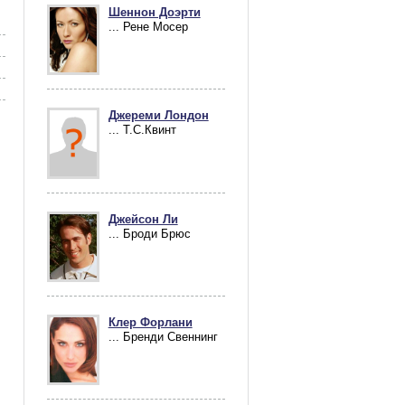
Шеннон Доэрти
... Рене Мосер
Джереми Лондон
... Т.С.Квинт
Джейсон Ли
... Броди Брюс
Клер Форлани
... Бренди Свеннинг