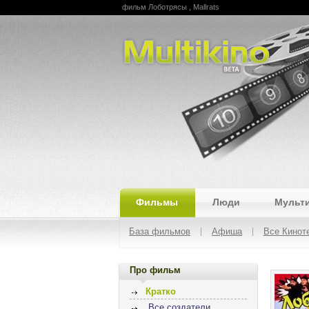
фильм Лоботрясы , Mallrats
Multikino
Фильмы
Люди
Мульт
База фильмов
Афиша
Все Кинот
Про фильм
Кратко
Все создатели