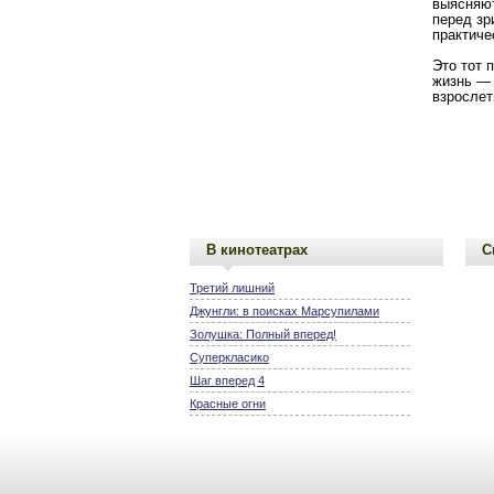
выясняют
перед зр
практиче
Это тот 
жизнь — 
взрослет
В кинотеатрах
С
Третий лишний
Джунгли: в поисках Марсупилами
Золушка: Полный вперед!
Суперкласико
Шаг вперед 4
Красные огни