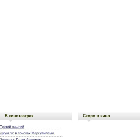
В кинотеатрах
Скоро в кино
Третий лишний
Джунгли: в поисках Марсупилами
Золушка: Полный вперед!