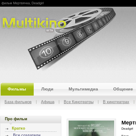
фильм Мертвячка, Deadgirl
Multikino
Фильмы
Люди
Мультимедиа
Общение
База фильмов
Афиша
Все Кинотеатры
В кинотеатрах
Про фильм
Мертв
Кратко
Deadgirl
Все создатели
Кино