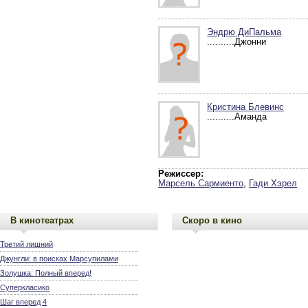
Эндрю ДиПальма
..........Джонни
Кристина Блевинс
..........Аманда
Режиссер:
Марсель Сармиенто
,
Гади Хэрел
В кинотеатрах
Скоро в кино
Третий лишний
Джунгли: в поисках Марсупилами
Золушка: Полный вперед!
Суперкласико
Шаг вперед 4