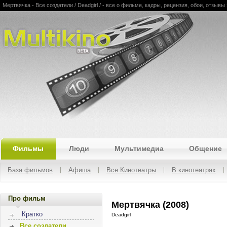
Мертвячка - Все создатели / Deadgirl / - все о фильме, кадры, рецензия, обои, отзывы
Multikino
Фильмы
Люди
Мультимедиа
Общение
База фильмов
Афиша
Все Кинотеатры
В кинотеатрах
Про фильм
Мертвячка (2008)
Кратко
Deadgirl
Все создатели