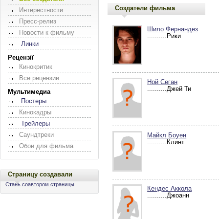
Создатели фильма
Интерестности
Пресс-релиз
Шило Фернандез
Новости к фильму
..........Рики
Линки
Рецензії
Кинокритик
Все рецензии
Ной Сеган
..........Джей Ти
Мультимедиа
Постеры
Кинокадры
Трейлеры
Саундтреки
Майкл Боуен
..........Клинт
Обои для фильма
Страницу создавали
Стань соавтором страницы
Кендес Аккола
..........Джоанн