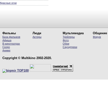
Красные огни
Фильмы
Люди
Мультимедиа
Общение
База фильмов
Актеры
Трейлеры
Форум
Афиша
Фото
В кинотеатрах
Обои
Скоро
Саундтреки
Аниме
Copyright © Multikino 2002-2020.