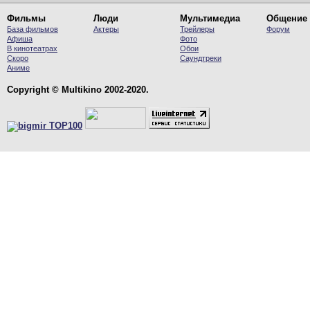
Фильмы
Люди
Мультимедиа
Общение
База фильмов
Актеры
Трейлеры
Форум
Афиша
Фото
В кинотеатрах
Обои
Скоро
Саундтреки
Аниме
Copyright © Multikino 2002-2020.