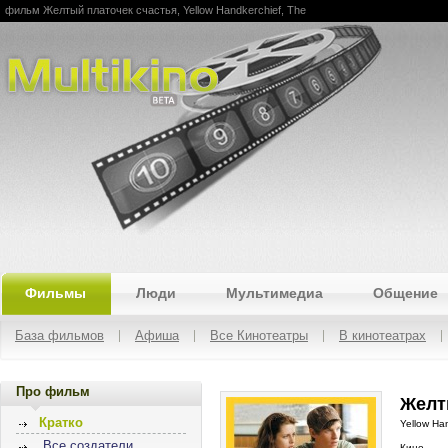
фильм Желтый платочек счастья, Yellow Handkerchief, The
Multikino
Фильмы
Люди
Мультимедиа
Общение
База фильмов
Афиша
Все Кинотеатры
В кинотеатрах
Про фильм
Желт
Кратко
Yellow Ha
Все создатели
Кино