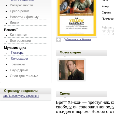
Интерестности
Жанр
Пресс-релиз
Страна
Новости к фильму
Премьера
Линки
Рейтинг 
Рецензії
1
2
3
Кинокритик
Добавить к любимым
Все рецензии
Мультимедиа
Фотогалерея
Постеры
Кинокадры
Трейлеры
Саундтреки
Обои для фильма
Страницу создавали
Сюжет
Стань соавтором страницы
Бретт Хэнсон — преступник, к
свободу, он совершил непред
отсидел в тюрьме. Вскоре его