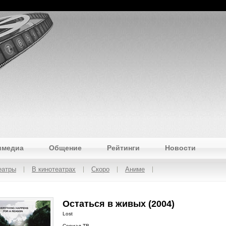
имедиа
Общение
Рейтинги
Новости
еатры
В кинотеатрах
Скоро
Аниме
Остаться в живых (2004)
Lost
Сериал ТВ