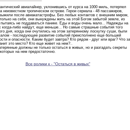
антический авиалайнер, уклонившись от курса на 1000 миль, потерпел
а неизвестном тропическом острове. Герои сериала - 48 пассажиров,
выжили после авиакатастрофы. Без любых контактов с внешним миром,
только на себя, они вынуждены жить на этой Богом забытой земле, из
 пытаясь не поддаваться панике. Еды и воды очень мало... Надежды на
их когда-либо найдут, еще меньше... Но самые страшные события того
го дня, когда они очутились на этом затерянному лоскутку суши, были
алом - последующее развитие событий преисполнено еще большей
ости и опасности. Каким будет завтра? Кто рядом - друг или враг? Что з
анит это место? Кто еще живет на нем?..
атерянные должны не только остаться в живых, но и разгадать секреты
 которых на нем предостаточно.
Все ролики к - "Остаться в живых"