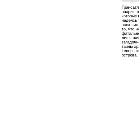
Трансатл
аварию н
которые 
надеясь 
всех сил
то, что 
фатально
лишь нач
загадочн
тайны хр
Теперь з
острова,