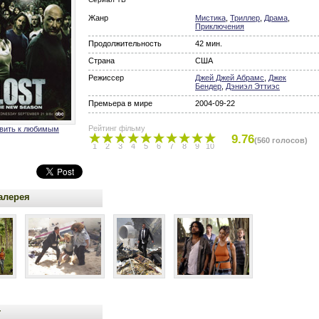
Жанр
Мистика
,
Триллер
,
Драма
,
Приключения
Продолжительность
42 мин.
Страна
США
Режиссер
Джей Джей Абрамс
,
Джек
Бендер
,
Дэниэл Эттиэс
Премьера в мире
2004-09-22
Рейтинг фільму
вить к любимым
9.76
(560 голосов)
1
2
3
4
5
6
7
8
9
10
алерея
т