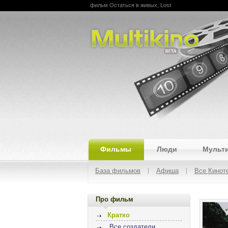
фильм Остаться в живых, Lost
Multikino
Фильмы
Люди
Мульт
База фильмов
Афиша
Все Кинот
Про фильм
Кратко
Все создатели