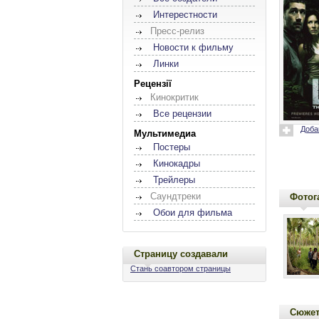
Интерестности
Пресс-релиз
Новости к фильму
Линки
Рецензії
Кинокритик
Все рецензии
Доба
Мультимедиа
Постеры
Кинокадры
Трейлеры
Саундтреки
Фотог
Обои для фильма
Страницу создавали
Стань соавтором страницы
Сюже