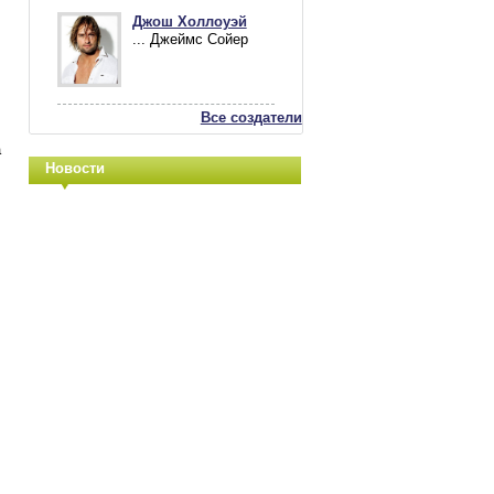
Джош Холлоуэй
... Джеймс Сойер
Все создатели
а
Новости