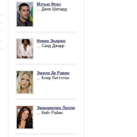
Мэтью Фокс
... Джек Шепард
Нэвин Эндрюс
... Саид Джарр
Эмили Де Равин
... Клер Литтлтон
Эванджелин Лилли
... Кейт Райан