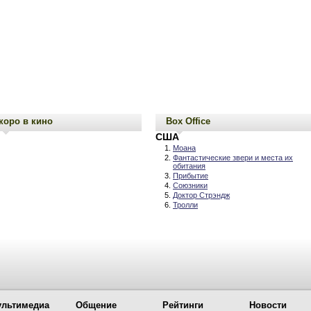
коро в кино
Box Office
США
Моана
Фантастические звери и места их
обитания
Прибытие
Союзники
Доктор Стрэндж
Тролли
льтимедиа
Общение
Рейтинги
Новости