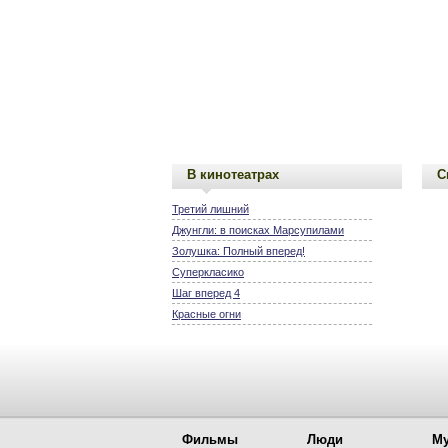
В кинотеатрах
С
Третий лишний
Джунгли: в поисках Марсупилами
Золушка: Полный вперед!
Суперкласико
Шаг вперед 4
Красные огни
Фильмы
Люди
Му