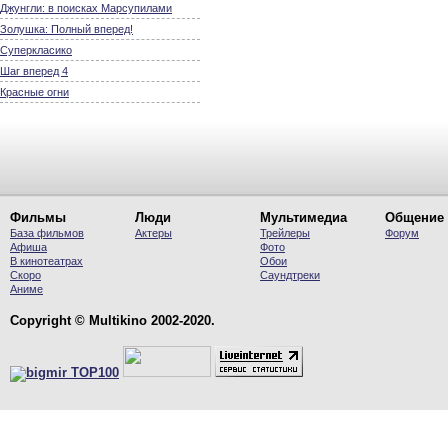
Джунгли: в поисках Марсупилами
Золушка: Полный вперед!
Суперкласико
Шаг вперед 4
Красные огни
Фильмы
Люди
Мультимедиа
Общение
База фильмов
Актеры
Трейлеры
Форум
Афиша
Фото
В кинотеатрах
Обои
Скоро
Саундтреки
Аниме
Copyright © Multikino 2002-2020.