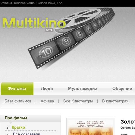
фильм Золотая чаша, Golden Bowl, The
Multikino
Фильмы
Люди
Мультимедиа
Общение
База фильмов
Афиша
Все Кинотеатры
В кинотеатрах
Про фильм
Золот
Кратко
Golden Bo
Все создатели
Кино