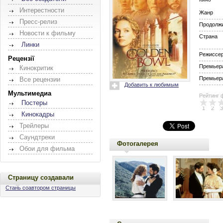
Интерестности
Жанр
Пресс-релиз
Продолж
Новости к фильму
Страна
Линки
Режиссе
Рецензії
Премьера
Кинокритик
Премьера
Все рецензии
Добавить к любимым
Мультимедиа
Рейтинг 
Постеры
1
2
3
Кинокадры
Трейлеры
Саундтреки
Фотогалерея
Обои для фильма
Страницу создавали
Стань соавтором страницы