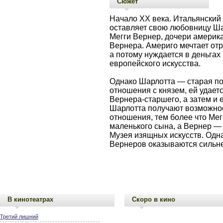
Сюжет
Начало XX века. Итальянский
оставляет свою любовницу Ша
Мегги Вернер, дочери америк
Вернера. Америго мечтает от
а потому нуждается в деньга
европейского искусства.
Однако Шарлотта — старая по
отношения с князем, ей удает
Вернера-старшего, а затем и 
Шарлотта получают возможно
отношения, тем более что Мег
маленького сына, а Вернер —
Музея изящных искусств. Одна
Вернеров оказываются сильн
В кинотеатрах
Скоро в кино
Третий лишний