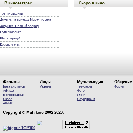
В кинотеатрах
Скоро в кино
Третий лишний
Джунгли: в поисках Марсупилами
Золушка: Полный вперед!
Суперкласико
Шаг вперед 4
Красные огни
Фильмы
Люди
Мультимедиа
Общение
База фильмов
Актеры
Трейлеры
Форум
Афиша
Фото
В кинотеатрах
Обои
Скоро
Саундтреки
Аниме
Copyright © Multikino 2002-2020.