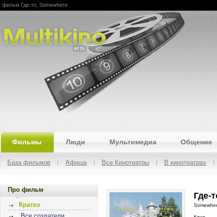
фильм Где-то, Somewhere
Multikino
Фильмы
Люди
Мультимедиа
Общение
База фильмов
Афиша
Все Кинотеатры
В кинотеатрах
Про фильм
Где-т
Кратко
Somewhe
Все создатели
Кино