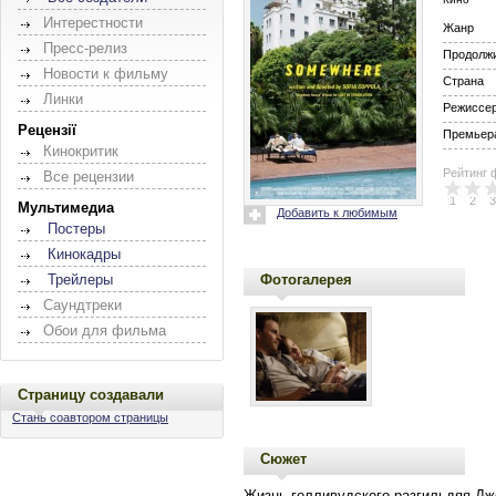
Интерестности
Жанр
Пресс-релиз
Продолж
Новости к фильму
Страна
Линки
Режиссе
Рецензії
Премьера
Кинокритик
Рейтинг 
Все рецензии
1
2
3
Мультимедиа
Добавить к любимым
Постеры
Кинокадры
Фотогалерея
Трейлеры
Саундтреки
Обои для фильма
Страницу создавали
Стань соавтором страницы
Сюжет
Жизнь голливудского разгильдяя Дж