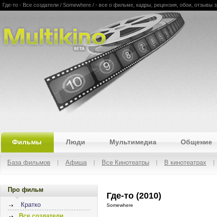
Где-то - Все создатели / Somewhere / - все о фильме, кадры, рецензия, обои, отзывы 
Multikino
Фильмы
Люди
Мультимедиа
Общение
База фильмов
Афиша
Все Кинотеатры
В кинотеатрах
Про фильм
Где-то (2010)
Кратко
Somewhere
Все создатели