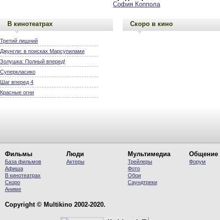
София Коппола
В кинотеатрах
Скоро в кино
Третий лишний
Джунгли: в поисках Марсупилами
Золушка: Полный вперед!
Суперкласико
Шаг вперед 4
Красные огни
Фильмы
Люди
Мультимедиа
Общение
База фильмов
Актеры
Трейлеры
Форум
Афиша
Фото
В кинотеатрах
Обои
Скоро
Саундтреки
Аниме
Copyright © Multikino 2002-2020.