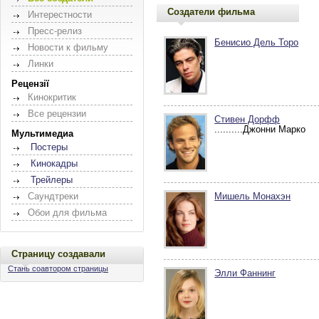
Создатели фильма
Интерестности
Пресс-релиз
Бенисио Дель Торо
Новости к фильму
Линки
Рецензії
Кинокритик
Все рецензии
Стивен Дорфф
..........Джонни Марко
Мультимедиа
Постеры
Кинокадры
Трейлеры
Саундтреки
Мишель Монахэн
Обои для фильма
Страницу создавали
Стань соавтором страницы
Элли Фаннинг