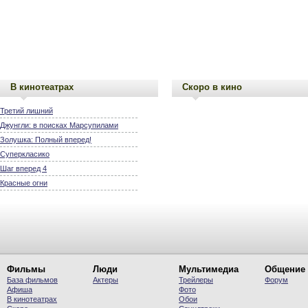
В кинотеатрах
Скоро в кино
Третий лишний
Джунгли: в поисках Марсупилами
Золушка: Полный вперед!
Суперкласико
Шаг вперед 4
Красные огни
Фильмы
Люди
Мультимедиа
Общение
База фильмов
Актеры
Трейлеры
Форум
Афиша
Фото
В кинотеатрах
Обои