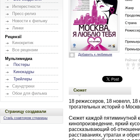
Интерестности
Жанр
Пресс-релиз
Продолж
Новости к фильму
Страна
Линки
Режиссе
Рецензії
Премьера
Кинокритик
Премьера
Все рецензии
Добавить к любимым
Мультимедиа
Рейтинг 
Постеры
1
2
3
Кинокадры
Трейлеры
Саундтреки
Сюжет
Обои для фильма
18 режиссеров, 18 новелл, 1
трогательных историй о Москв
Страницу создавали
Сюжет каждой пятиминутной 
Стань соавтором страницы
кинопроизведение, яркий кусо
рассказывающий об отношения
расставаниях, утратах и обре