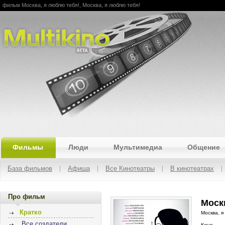
фильм Москва, я люблю тебя!, Москва, я люблю тебя!
Multikino
Фильмы
Люди
Мультимедиа
Общение
База фильмов
Афиша
Все Кинотеатры
В кинотеатрах
Про фильм
Москв
Кратко
Москва, я
Все создатели
Кино