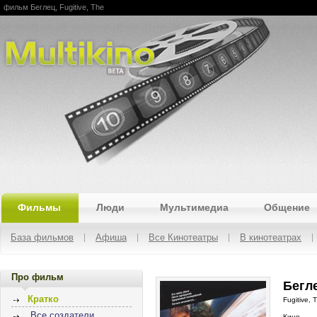
фильм Беглец, Fugitive, The
Multikino
Фильмы
Люди
Мультимедиа
Общение
База фильмов
Афиша
Все Кинотеатры
В кинотеатрах
Про фильм
Бегле
Кратко
Fugitive, 
Все создатели
Кино