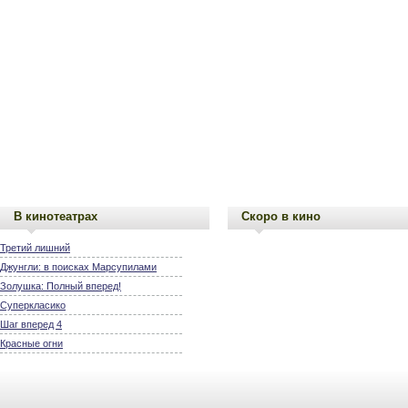
В кинотеатрах
Скоро в кино
Третий лишний
Джунгли: в поисках Марсупилами
Золушка: Полный вперед!
Суперкласико
Шаг вперед 4
Красные огни