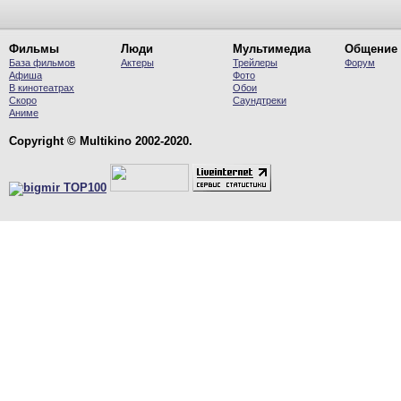
Фильмы
Люди
Мультимедиа
Общение
База фильмов
Актеры
Трейлеры
Форум
Афиша
Фото
В кинотеатрах
Обои
Скоро
Саундтреки
Аниме
Copyright © Multikino 2002-2020.