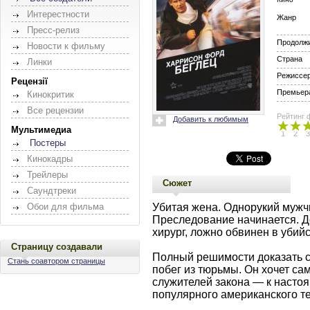
Интерестности
Жанр
Пресс-релиз
Продолж
Новости к фильму
Страна
Линки
Режиссе
Рецензії
Премьера
Кинокритик
Все рецензии
Рейтинг 
Добавить к любимым
Мультимедиа
1
2
3
Постеры
Кинокадры
Трейлеры
Сюжет
Саундтреки
Убитая жена. Однорукий мужч
Обои для фильма
Преследование начинается. Д
хирург, ложно обвинен в убий
Страницу создавали
Полный решимости доказать с
Стань соавтором страницы
побег из тюрьмы. Он хочет с
служителей закона — к насто
популярного американского те