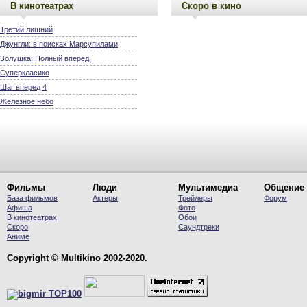
В кинотеатрах
Скоро в кино
Третий лишний
Джунгли: в поисках Марсупилами
Золушка: Полный вперед!
Суперкласико
Шаг вперед 4
Железное небо
Фильмы
Люди
Мультимедиа
Общение
База фильмов
Актеры
Трейлеры
Форум
Афиша
Фото
В кинотеатрах
Обои
Скоро
Саундтреки
Аниме
Copyright © Multikino 2002-2020.