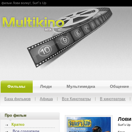
фильм Лови волну!, Surf`s Up
Multikino
Фильмы
Люди
Мультимедиа
Общение
База фильмов
Афиша
Все Кинотеатры
В кинотеатрах
Про фильм
Лови 
Кратко
Surf`s Up
Все создатели
Кино