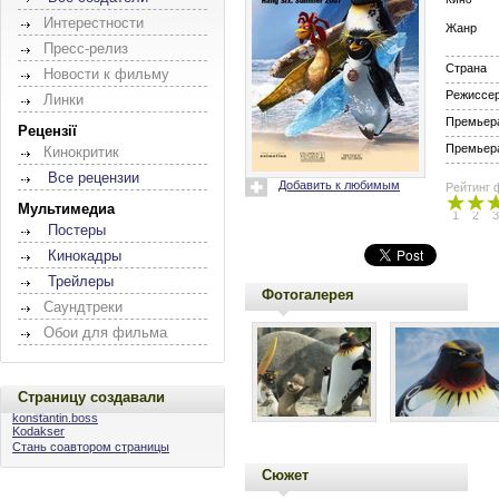
Интерестности
Жанр
Пресс-релиз
Страна
Новости к фильму
Режиссе
Линки
Премьера
Рецензії
Премьера
Кинокритик
Все рецензии
Добавить к любимым
Рейтинг 
Мультимедиа
1
2
3
Постеры
Кинокадры
Трейлеры
Фотогалерея
Саундтреки
Обои для фильма
Страницу создавали
konstantin.boss
Kodakser
Стань соавтором страницы
Сюжет