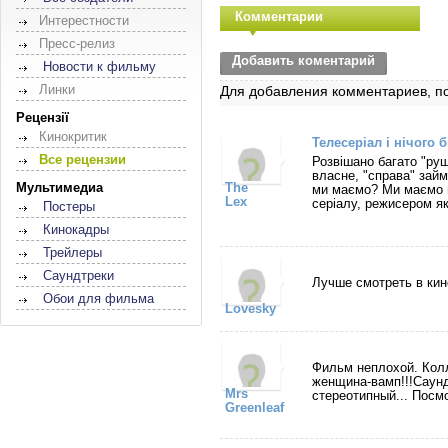
Комментарии
Интерестности
Пресс-релиз
Добавить коментарий
Новости к фильму
Линки
Для добавления комментариев, п
Рецензії
Кинокритик
Телесеріал і нічого 
Все рецензии
Розвішано багато "руш
власне, "справа" зай
Мультимедиа
The
ми маємо? Ми маємо п
Lex
серіалу, режисером як
Постеры
Кинокадры
Трейлеры
Саундтреки
Лучше смотреть в кин
Обои для фильма
Lovesky
Фильм неплохой. Кол
женщина-вамп!!!Саундт
Mrs
стереотипный... Посмо
Greenleaf