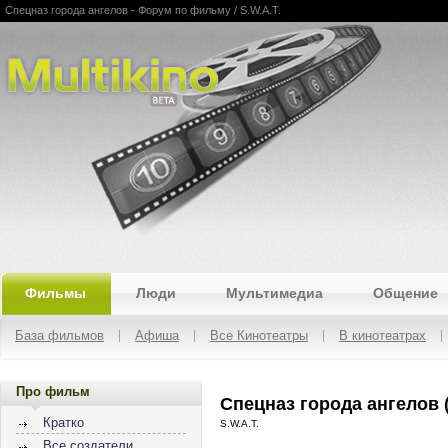
Спецназ города ангелов - Форум по фильму / S.W.A.T.
Multikino
Фильмы
Люди
Мультимедиа
Общение
База фильмов
Афиша
Все Кинотеатры
В кинотеатрах
Про фильм
Спецназ города ангелов 
Кратко
S.W.A.T.
Все создатели