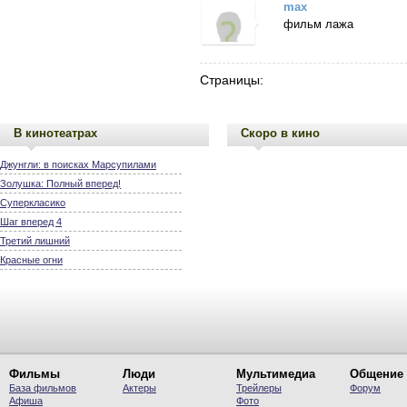
max
фильм лажа
Страницы:
В кинотеатрах
Скоро в кино
Джунгли: в поисках Марсупилами
Золушка: Полный вперед!
Суперкласико
Шаг вперед 4
Третий лишний
Красные огни
Фильмы
Люди
Мультимедиа
Общение
База фильмов
Актеры
Трейлеры
Форум
Афиша
Фото