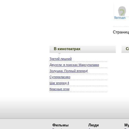
fernan
Страниц
В кинотеатрах
С
Третий лишний
Джунгли: в поисках Марсупилами
Золушка: Полный вперед!
Суперкласико
Шаг вперед 4
Красные огни
Фильмы
Люди
Му