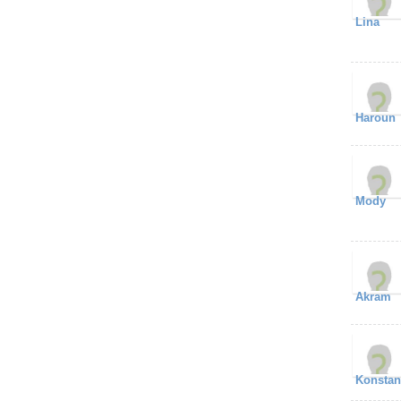
Lina
Haroun
Mody
Akram
Konstan