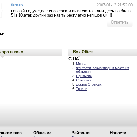
fernan
2007-01-13 21:52:00
ценарій-недуже,але спесефекти витягують фільм десь на балів
5 із 10,атак другий раз навіть бесплатно непішов би!!!!
Ответить
ы:
коро в кино
Box Office
США
Моана
Фантастические звери и места их
обитания
Прибытие
Союзники
Доктор Стрэндж
Тролли
льтимедиа
Общение
Рейтинги
Новости