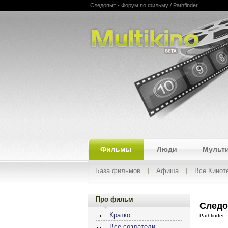
Следопыт - Форум по фильму / Pathfinder
Multikino
Фильмы
Люди
Мульт
База фильмов
Афиша
Все Кинот
Про фильм
Следо
Кратко
Pathfinder
Все создатели