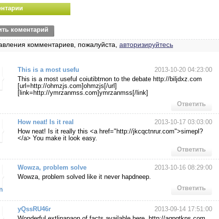
нтарии
ить коментарий
авления комментариев, пожалуйста,
авторизируйтесь
This is a most usefu
2013-10-20 04:23:00
This is a most useful coiutibtrnon to the debate http://biljdxz.com
[url=http://ohmzjs.com]ohmzjs[/url]
[link=http://ymrzanmss.com]ymrzanmss[/link]
Ответить
How neat! Is it real
2013-10-17 03:03:00
How neat! Is it really this <a href="http://jkcqctnrur.com">simepl?
</a> You make it look easy.
Ответить
Wowza, problem solve
2013-10-16 08:29:00
Wowza, problem solved like it never hapdneep.
Ответить
n
yQssRU46r
2013-09-14 17:51:00
Wonderful extlinapaon of facts available here. http://aqpgtkps.com