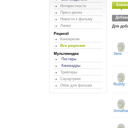
Комме
Интерестности
Пресс-релиз
Добав
Новости к фильму
Линки
Для доб
Рецензії
Кинокритик
Все рецензии
Мультимедиа
Jane
Постеры
Кинокадры
Трейлеры
Саундтреки
Ruddy
Обои для фильма
Jonatha