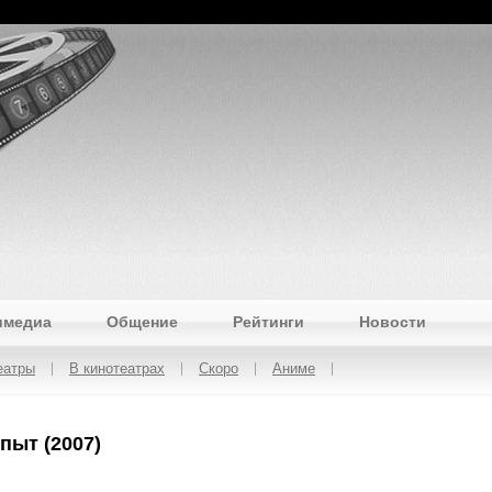
имедиа
Общение
Рейтинги
Новости
еатры
В кинотеатрах
Скоро
Аниме
пыт (2007)