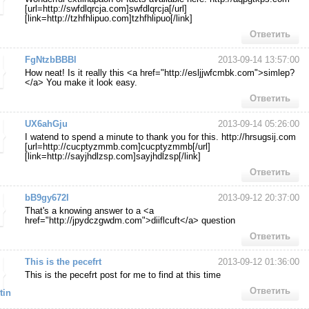
[url=http://swfdlqrcja.com]swfdlqrcja[/url]
[link=http://tzhfhlipuo.com]tzhfhlipuo[/link]
Ответить
FgNtzbBBBl
2013-09-14 13:57:00
How neat! Is it really this <a href="http://esljjwfcmbk.com">simlep?
</a> You make it look easy.
Ответить
UX6ahGju
2013-09-14 05:26:00
I watend to spend a minute to thank you for this. http://hrsugsij.com
[url=http://cucptyzmmb.com]cucptyzmmb[/url]
[link=http://sayjhdlzsp.com]sayjhdlzsp[/link]
Ответить
bB9gy672I
2013-09-12 20:37:00
That's a knowing answer to a <a
href="http://jpydczgwdm.com">diiflcuft</a> question
Ответить
This is the pecefrt
2013-09-12 01:36:00
This is the pecefrt post for me to find at this time
Ответить
tin