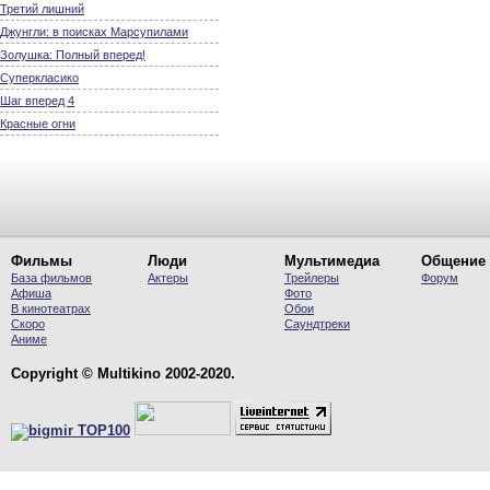
Третий лишний
Джунгли: в поисках Марсупилами
Золушка: Полный вперед!
Суперкласико
Шаг вперед 4
Красные огни
Фильмы
Люди
Мультимедиа
Общение
База фильмов
Актеры
Трейлеры
Форум
Афиша
Фото
В кинотеатрах
Обои
Скоро
Саундтреки
Аниме
Copyright © Multikino 2002-2020.