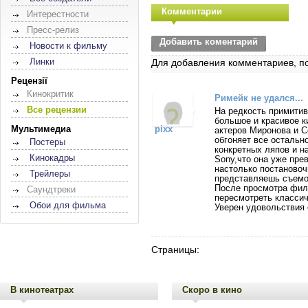
Комментарии
Интерестности
Пресс-релиз
Добавить коментарий
Новости к фильму
Линки
Для добавления комментариев, п
Рецензії
Кинокритик
Римейк не удался...
Все рецензии
На редкость примити
большое и красивое к
Мультимедиа
pixx
актеров Миронова и С
обгоняет все остальн
Постеры
конкретных ляпов и 
Кинокадры
Sony,что она уже пре
настолько постановоч
Трейлеры
представляешь съемо
После просмотра филь
Саундтреки
пересмотреть классич
Обои для фильма
Уверен удовольствия 
Страницы:
В кинотеатрах
Скоро в кино