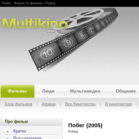
Побег - Форум по фильму / Pobeg
Multikino
Фильмы
Люди
Мультимедиа
Общение
База фильмов
Афиша
Все Кинотеатры
В кинотеатрах
Про фильм
Побег (2005)
Кратко
Pobeg
Все создатели