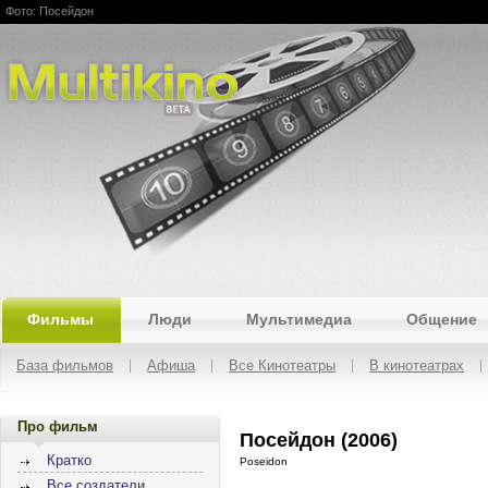
Фото: Посейдон
Multikino
Фильмы
Люди
Мультимедиа
Общение
База фильмов
Афиша
Все Кинотеатры
В кинотеатрах
Про фильм
Посейдон (2006)
Кратко
Poseidon
Все создатели