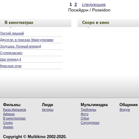
1
2
следующие
Посейдон / Poseidon
В кинотеатрах
Скоро в кино
Третий лишний
Джунгли: в поисках Марсупилами
Золушка: Полный вперед!
Суперкласико
Шаг вперед 4
Красные огни
Фильмы
Люди
Мультимедиа
Общение
База фильмов
Актеры
Трейлеры
Форум
Афиша
Фото
В кинотеатрах
Обои
Скоро
Саундтреки
Аниме
Copyright © Multikino 2002-2020.