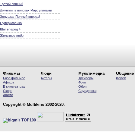
Третий лишний
Джунгли: в поисках Марсупилами
Золушка: Полный вперед!
Суперкласико
Шаг вперед 4
Железное небо
Фильмы
Люди
Мультимедиа
Общение
База фильмов
Актеры
Трейлеры
Форум
Афиша
Фото
В кинотеатрах
Обои
Скоро
Саундтреки
Аниме
Copyright © Multikino 2002-2020.