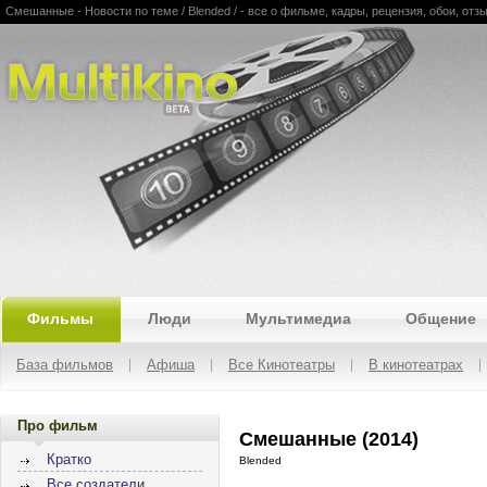
Смешанные - Новости по теме / Blended / - все о фильме, кадры, рецензия, обои, отз
Multikino
Фильмы
Люди
Мультимедиа
Общение
База фильмов
Афиша
Все Кинотеатры
В кинотеатрах
Про фильм
Смешанные (2014)
Кратко
Blended
Все создатели