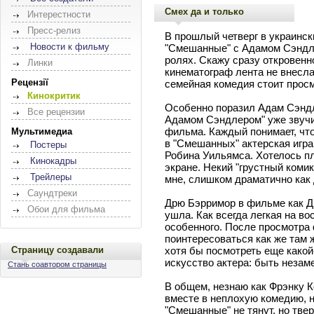
Смех да и только
Интерестности
Пресс-релиз
В прошлый четверг в украинс
Новости к фильму
"Смешанные" с Адамом Сэндл
ролях. Скажу сразу откровенно
Линки
кинематограф лента не внесла
Рецензії
семейная комедия стоит просм
Кинокритик
Особенно поразил Адам Сэндл
Все рецензии
Адамом Сэндлером" уже звучи
фильма. Каждый понимает, что
Мультимедиа
в "Смешанных" актерская игр
Постеры
Робина Уильямса. Хотелось пл
Кинокадры
экране. Некий "грустный комик
Трейлеры
мне, слишком драматично как 
Саундтреки
Дрю Бэрримор в фильме как Д
Обои для фильма
ушла. Как всегда легкая на вос
особенного. После просмотра 
поинтересоваться как же там 
Страницу создавали
хотя бы посмотреть еще какой
искусство актера: быть незаме
Стань соавтором страницы
В общем, незнаю как Фрэнку К
вместе в неплохую комедию, но
"Смешанные" не тянут, но тве