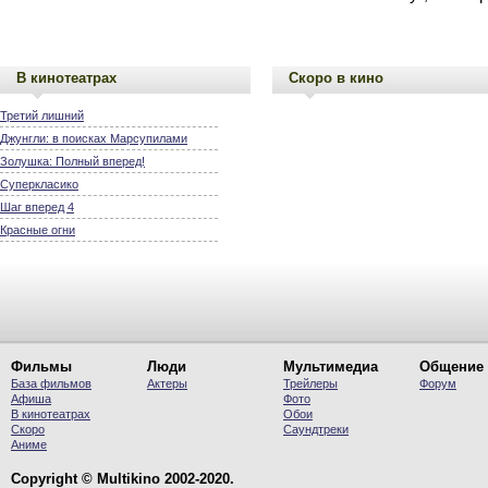
В кинотеатрах
Скоро в кино
Третий лишний
Джунгли: в поисках Марсупилами
Золушка: Полный вперед!
Суперкласико
Шаг вперед 4
Красные огни
Фильмы
Люди
Мультимедиа
Общение
База фильмов
Актеры
Трейлеры
Форум
Афиша
Фото
В кинотеатрах
Обои
Скоро
Саундтреки
Аниме
Copyright © Multikino 2002-2020.