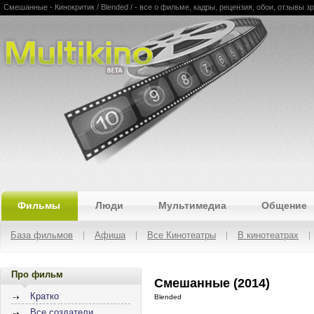
Смешанные - Кинокритик / Blended / - все о фильме, кадры, рецензия, обои, отзывы зр
Multikino
Фильмы
Люди
Мультимедиа
Общение
База фильмов
Афиша
Все Кинотеатры
В кинотеатрах
Про фильм
Смешанные (2014)
Кратко
Blended
Все создатели