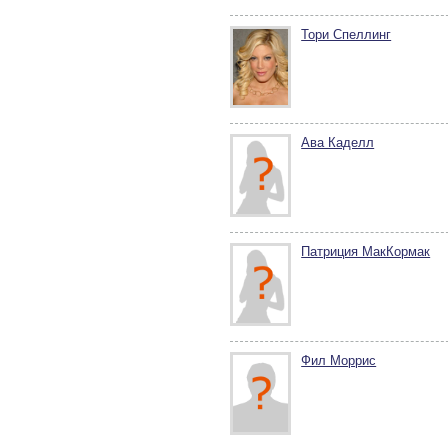
Тори Спеллинг
Ава Каделл
Патриция МакКормак
Фил Моррис