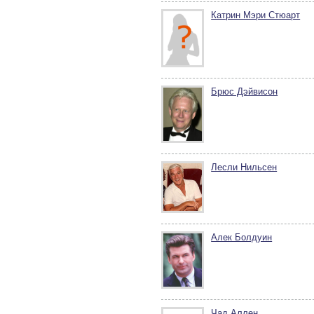
Катрин Мэри Стюарт
Брюс Дэйвисон
Лесли Нильсен
Алек Болдуин
Чад Аллен