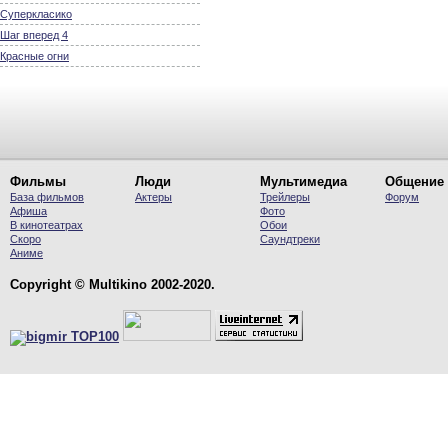
Суперкласико
Шаг вперед 4
Красные огни
Фильмы
Люди
Мультимедиа
Общение
База фильмов
Актеры
Трейлеры
Форум
Афиша
Фото
В кинотеатрах
Обои
Скоро
Саундтреки
Аниме
Copyright © Multikino 2002-2020.