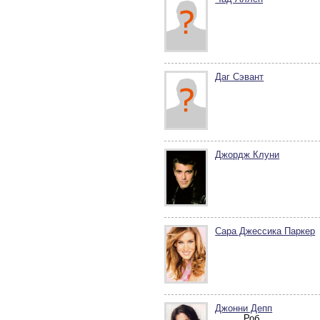
Даг Сэвант
Джордж Клуни
Сара Джесcика Паркер
Джонни Депп
..........Роб