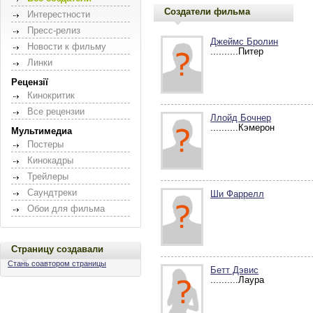
Создатели фильма
Интерестности
Пресс-релиз
Джеймс Бролин
Новости к фильму
..........Питер
Линки
Рецензії
Кинокритик
Все рецензии
Ллойд Бочнер
..........Кэмерон
Мультимедиа
Постеры
Кинокадры
Трейлеры
Саундтреки
Ши Фаррелл
Обои для фильма
Страницу создавали
Стань соавтором страницы
Бетт Дэвис
..........Лаура