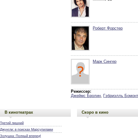
Роберт Форстер
Марк Сингер
Режиссер:
Джеймс Бролин
,
Гэбриэлль Бомон
В кинотеатрах
Скоро в кино
Третий лишний
Джунгли: в поисках Марсупилами
Золушка: Полный вперед!