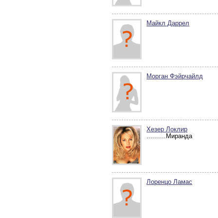
Майкл Даррел
Морган Фэйрчайлд
Хезер Локлир
..........Миранда
Лоренцо Ламас