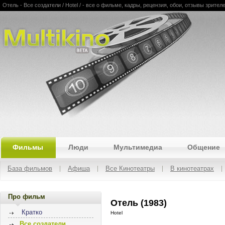
Отель - Все создатели / Hotel / - все о фильме, кадры, рецензия, обои, отзывы зрител
Multikino
Фильмы
Люди
Мультимедиа
Общение
База фильмов
Афиша
Все Кинотеатры
В кинотеатрах
Про фильм
Отель (1983)
Кратко
Hotel
Все создатели