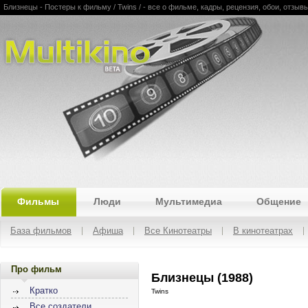
Близнецы - Постеры к фильму / Twins / - все о фильме, кадры, рецензия, обои, отзывы
Multikino
Фильмы
Люди
Мультимедиа
Общение
База фильмов
Афиша
Все Кинотеатры
В кинотеатрах
Про фильм
Близнецы (1988)
Кратко
Twins
Все создатели