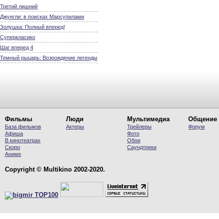
Третий лишний
Джунгли: в поисках Марсупилами
Золушка: Полный вперед!
Суперкласико
Шаг вперед 4
Темный рыцарь: Возрождение легенды
Фильмы
Люди
Мультимедиа
Общение
База фильмов
Актеры
Трейлеры
Форум
Афиша
Фото
В кинотеатрах
Обои
Скоро
Саундтреки
Аниме
Copyright © Multikino 2002-2020.