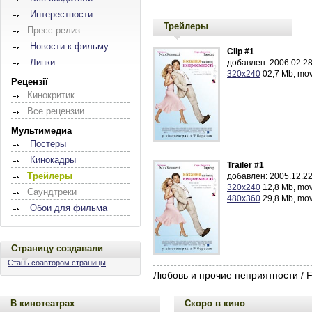
Интерестности
Трейлеры
Пресс-релиз
Новости к фильму
Clip #1
Линки
добавлен: 2006.02.28
320x240
02,7 Mb, mo
Рецензії
Кинокритик
Все рецензии
Мультимедиа
Постеры
Кинокадры
Trailer #1
добавлен: 2005.12.22
Трейлеры
320x240
12,8 Mb, mo
Саундтреки
480x360
29,8 Mb, mo
Обои для фильма
Страницу создавали
Стань соавтором страницы
Любовь и прочие неприятности / Fa
В кинотеатрах
Скоро в кино