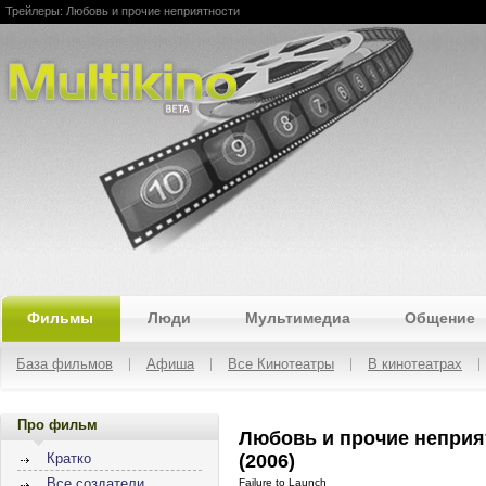
Трейлеры: Любовь и прочие неприятности
Multikino
Фильмы
Люди
Мультимедиа
Общение
База фильмов
Афиша
Все Кинотеатры
В кинотеатрах
Про фильм
Любовь и прочие неприя
(2006)
Кратко
Все создатели
Failure to Launch