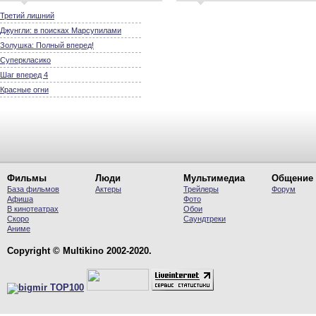
Третий лишний
Джунгли: в поисках Марсупилами
Золушка: Полный вперед!
Суперкласико
Шаг вперед 4
Красные огни
Фильмы
Люди
Мультимедиа
Общение
База фильмов
Актеры
Трейлеры
Форум
Афиша
Фото
В кинотеатрах
Обои
Скоро
Саундтреки
Аниме
Copyright © Multikino 2002-2020.