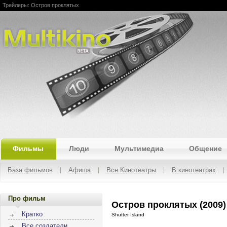
Трейлеры: Остров проклятых
Multikino
Фильмы
Люди
Мультимедиа
Общение
База фильмов
Афиша
Все Кинотеатры
В кинотеатрах
Про фильм
Остров проклятых (2009)
Кратко
Shutter Island
Все создатели