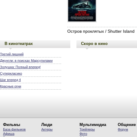
Остров проклятых / Shutter Island
В кинотеатрах
Скоро в кино
Третий лишний
Джунгли: в поисках Марсупилами
Золушка: Полный вперед!
Суперкласико
Шаг вперед 4
Красные огни
Фильмы
Люди
Мультимедиа
Общение
База фильмов
Актеры
Трейлеры
Форум
Афиша
Фото