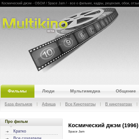
Космический джэм - ОБОИ / Space Jam / - все о фильме, кадры, рецензия, обои, отзы
Multikino
Фильмы
Люди
Мультимедиа
Общение
База фильмов
Афиша
Все Кинотеатры
В кинотеатрах
Про фильм
Космический джэм (1996)
Кратко
Space Jam
Все создатели