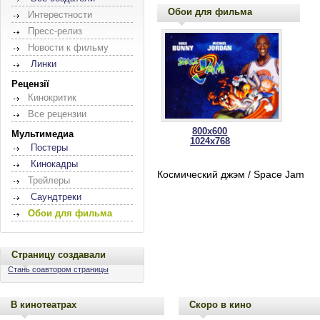
Обои для фильма
Интерестности
Пресс-релиз
Новости к фильму
Линки
Рецензії
Кинокритик
Все рецензии
800x600
Мультимедиа
1024x768
Постеры
Кинокадры
Космический джэм / Space Jam
Трейлеры
Саундтреки
Обои для фильма
Страницу создавали
Стань соавтором страницы
В кинотеатрах
Скоро в кино