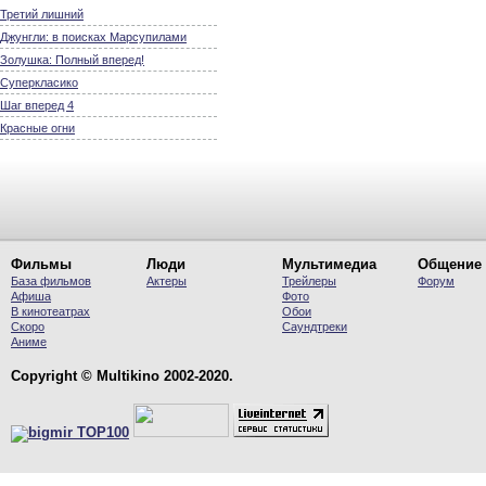
Третий лишний
Джунгли: в поисках Марсупилами
Золушка: Полный вперед!
Суперкласико
Шаг вперед 4
Красные огни
Фильмы
Люди
Мультимедиа
Общение
База фильмов
Актеры
Трейлеры
Форум
Афиша
Фото
В кинотеатрах
Обои
Скоро
Саундтреки
Аниме
Copyright © Multikino 2002-2020.