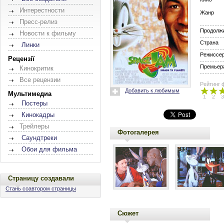
Интерестности
Жанр
Пресс-релиз
Продолж
Новости к фильму
Страна
Линки
Режиссе
Рецензії
Премьера
Кинокритик
Все рецензии
Рейтинг 
Добавить к любимым
Мультимедиа
1
2
3
Постеры
Кинокадры
Трейлеры
Фотогалерея
Саундтреки
Обои для фильма
Страницу создавали
Стань соавтором страницы
Сюжет