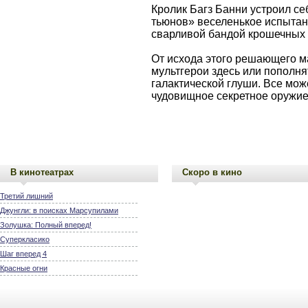
Кролик Багз Банни устроил с
тьюнов» веселенькое испытан
сварливой бандой крошечных 
От исхода этого решающего ма
мультгерои здесь или пополня
галактической глуши. Все може
чудовищное секретное оружие.
В кинотеатрах
Скоро в кино
Третий лишний
Джунгли: в поисках Марсупилами
Золушка: Полный вперед!
Суперкласико
Шаг вперед 4
Красные огни