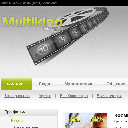
фильм Космический джэм, Space Jam
Multikino
Фильмы
Люди
Мультимедиа
Общение
База фильмов
Афиша
Все Кинотеатры
В кинотеатрах
Про фильм
Косм
Кратко
Space Ja
Все создатели
Кино