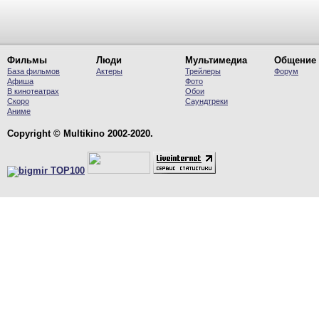
Фильмы
Люди
Мультимедиа
Общение
База фильмов
Актеры
Трейлеры
Форум
Афиша
Фото
В кинотеатрах
Обои
Скоро
Саундтреки
Аниме
Copyright © Multikino 2002-2020.