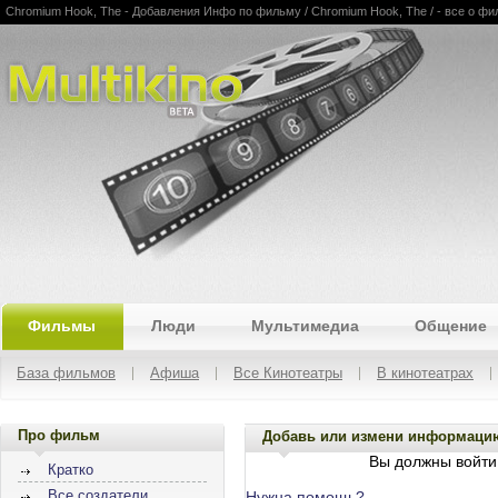
Chromium Hook, The - Добавления Инфо по фильму / Chromium Hook, The / - все о фил
Multikino
Фильмы
Люди
Мультимедиа
Общение
База фильмов
Афиша
Все Кинотеатры
В кинотеатрах
Про фильм
Добавь или измени информаци
Вы должны войти 
Кратко
Все создатели
Нужна помощь?